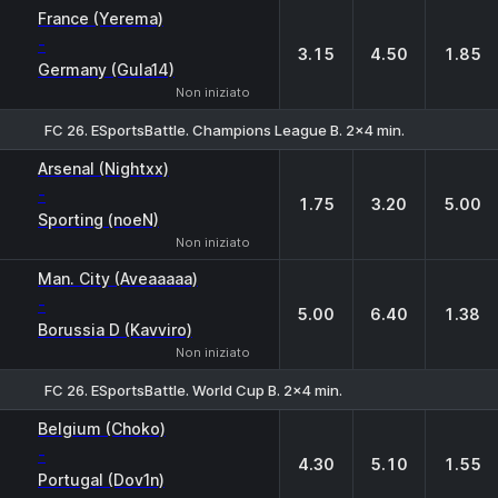
France (Yerema)
-
3.15
4.50
1.85
Germany (Gula14)
Non iniziato
FC 26. ESportsBattle. Champions League B. 2x4 min.
1
X
2
Arsenal (Nightxx)
-
1.75
3.20
5.00
Sporting (noeN)
Non iniziato
Man. City (Aveaaaaa)
-
5.00
6.40
1.38
Borussia D (Kavviro)
Non iniziato
FC 26. ESportsBattle. World Cup B. 2x4 min.
1
X
2
Belgium (Choko)
-
4.30
5.10
1.55
Portugal (Dov1n)