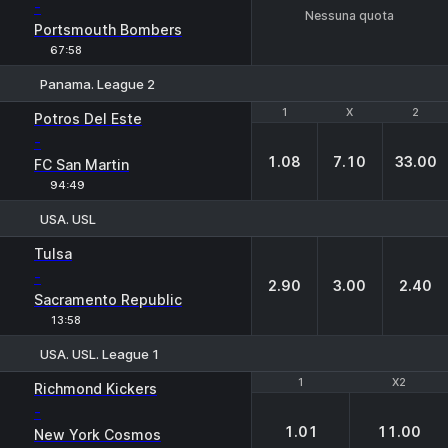
-
Nessuna quota
Portsmouth Bombers
67:58
Panama. League 2
1
1
X
X
2
2
Potros Del Este
-
1.08
7.10
33.00
FC San Martin
94:49
USA. USL
1
X
2
Tulsa
-
2.90
3.00
2.40
Sacramento Republic
13:58
USA. USL. League 1
1
1
X2
X2
Richmond Kickers
-
1.01
11.00
New York Cosmos