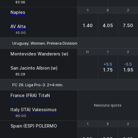
83:36
1
1
X
X
2
2
Naples
-
1.40
4.05
7.50
AV Alta
45:00
Uruguay. Women. Primera Division
H
H
1
1
2
2
Montevideo Wanderers (w)
-
+5.5
-5.5
San Jacinto Albion (w)
1.75
1.95
85:29
FC 26. Liga Pro-3. 2x4 min.
France (FRA) TitaN
-
Nessuna quota
Italy (ITA) Valessimus
90:00
1
1
X
X
2
2
Spain (ESP) POLERMO
-