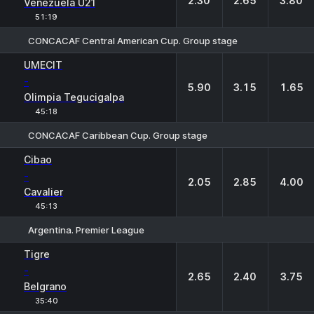
2.30
2.65
3.80
Venezuela U21
51:19
CONCACAF Central American Cup. Group stage
1
X
2
UMECIT
-
5.90
3.15
1.65
Olimpia Tegucigalpa
45:18
CONCACAF Caribbean Cup. Group stage
1
X
2
Cibao
-
2.05
2.85
4.00
Cavalier
45:13
Argentina. Premier League
1
X
2
Tigre
-
2.65
2.40
3.75
Belgrano
35:40