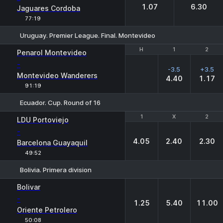
1.07
6.30
Jaguares Cordoba
77:19
Uruguay. Premier League. Final. Montevideo
H
H
1
1
2
2
Penarol Montevideo
-
-3.5
+3.5
Montevideo Wanderers
4.40
1.17
91:19
Ecuador. Cup. Round of 16
1
1
X
X
2
2
LDU Portoviejo
-
4.05
2.40
2.30
Barcelona Guayaquil
49:52
Bolivia. Primera division
1
X
2
Bolivar
-
1.25
5.40
11.00
Oriente Petrolero
50:08