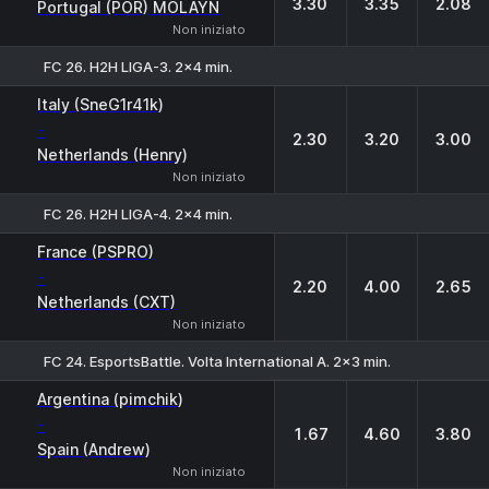
3.30
3.35
2.08
Portugal (POR) MOLAYN
Non iniziato
FC 26. H2H LIGA-3. 2x4 min.
1
X
2
Italy (SneG1r41k)
-
2.30
3.20
3.00
Netherlands (Henry)
Non iniziato
FC 26. H2H LIGA-4. 2x4 min.
1
X
2
France (PSPRO)
-
2.20
4.00
2.65
Netherlands (CXT)
Non iniziato
FC 24. EsportsBattle. Volta International A. 2x3 min.
1
X
2
Argentina (pimchik)
-
1.67
4.60
3.80
Spain (Andrew)
Non iniziato