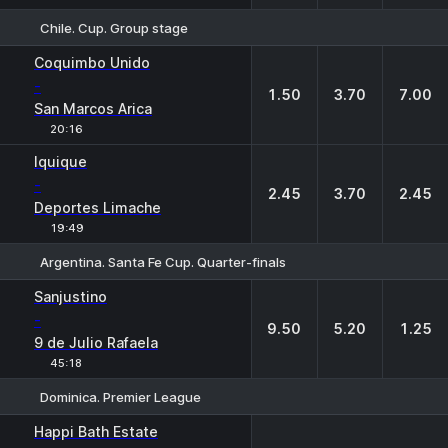
Chile. Cup. Group stage
1
X
2
Coquimbo Unido
-
1.50
3.70
7.00
San Marcos Arica
20:16
Iquique
-
2.45
3.70
2.45
Deportes Limache
19:49
Argentina. Santa Fe Cup. Quarter-finals
1
X
2
Sanjustino
-
9.50
5.20
1.25
9 de Julio Rafaela
45:18
Dominica. Premier League
Happi Bath Estate