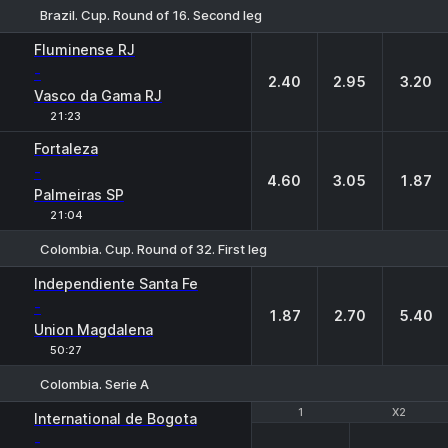
Brazil. Cup. Round of 16. Second leg
1
X
2
Fluminense RJ
-
2.40
2.95
3.20
Vasco da Gama RJ
21:23
Fortaleza
-
4.60
3.05
1.87
Palmeiras SP
21:04
Colombia. Cup. Round of 32. First leg
1
X
2
Independiente Santa Fe
-
1.87
2.70
5.40
Union Magdalena
50:27
Colombia. Serie A
1
1
X2
X2
International de Bogota
-