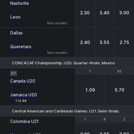
Nashville
-
2.30
3.40
3.00
Leon
Non iniziato
Dallas
-
2.40
3.55
2.75
Queretaro
Non iniziato
CONCACAF Championship. U20. Quarter-finals. Mexico
1
1
X2
X2
ET
Canada U20
-
1.09
5.70
Jamaica U20
112:48
Central American and Caribbean Games. U21. Semi-finals. Domini
1
1
X
X
2
2
Colombia U21
-