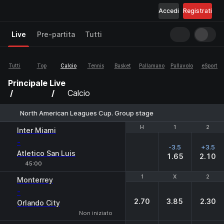
Accedi
Registrati
Live
Pre-partita
Tutti
Tutti
Top
Calcio
Tennis
Basket
Pallamano
Pallavolo
eSport
Principale
Live
Calcio
North American Leagues Cup. Group stage
H
H
1
1
2
2
Inter Miami
-
-3.5
+3.5
Atletico San Luis
1.65
2.10
45:00
1
1
X
X
2
2
Monterrey
-
2.70
3.85
2.30
Orlando City
Non iniziato