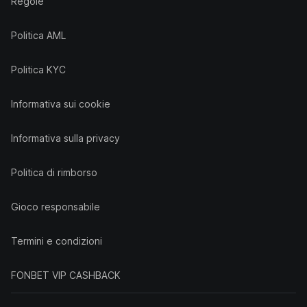
Regole
Politica AML
Politica KYC
Informativa sui cookie
Informativa sulla privacy
Politica di rimborso
Gioco responsabile
Termini e condizioni
FONBET VIP CASHBACK