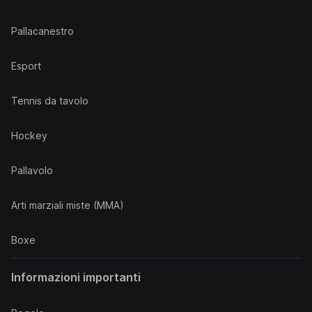
Pallacanestro
Esport
Tennis da tavolo
Hockey
Pallavolo
Arti marziali miste (MMA)
Boxe
Informazioni importanti