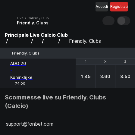
Accedi
Registrati
Live > Calcio / Club
Friendly. Clubs
Principale
Live
Calcio
Club
Friendly. Clubs
Friendly. Clubs
1
1
X
X
2
2
ADO 20
-
1.45
3.60
8.50
Koninklijke
74:00
Scommesse live su Friendly. Clubs
(Calcio)
support@fonbet.com