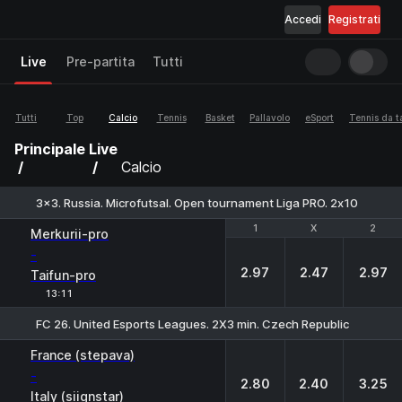
Accedi
Registrati
Live
Pre-partita
Tutti
Tutti
Top
Calcio
Tennis
Basket
Pallavolo
eSport
Tennis da t
Principale
Live
Calcio
3x3. Russia. Microfutsal. Open tournament Liga PRO. 2х10 min. Div
1
1
X
X
2
2
Merkurii-pro
-
2.97
2.47
2.97
Taifun-pro
13:11
FC 26. United Esports Leagues. 2X3 min. Czech Republic
1
X
2
France (stepava)
-
2.80
2.40
3.25
Italy (siignstar)