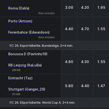
-
3.00
4.20
1.95
Roma (DaVa)
Non iniziato
Porto (Artrom)
-
4.40
4.70
1.55
Fenerbahce (Edwardson)
Non iniziato
FC 26. EsportsBattle. Bundesliga. 2x4 min.
1
X
2
Borussia D (Pavlinho19)
-
4.80
4.30
1.55
RB Leipzig (KaLuBa)
29:00
Eintracht (Taz)
-
5.80
4.40
1.47
Stuttgart (Ganger_29)
31:00
FC 26. ESportsBattle. World Cup A. 2x4 min.