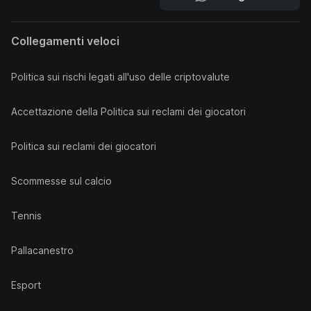
Collegamenti veloci
Politica sui rischi legati all'uso delle criptovalute
Accettazione della Politica sui reclami dei giocatori
Politica sui reclami dei giocatori
Scommesse sul calcio
Tennis
Pallacanestro
Esport