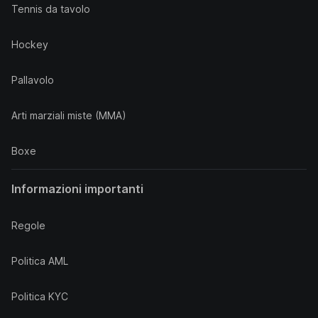
Tennis da tavolo
Hockey
Pallavolo
Arti marziali miste (MMA)
Boxe
Informazioni importanti
Regole
Politica AML
Politica KYC