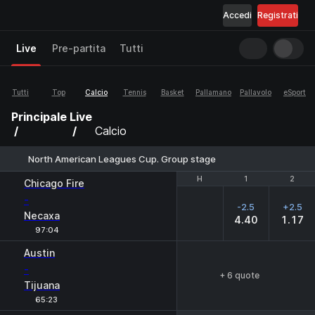
Accedi
Registrati
Live
Pre-partita
Tutti
Tutti
Top
Calcio
Tennis
Basket
Pallamano
Pallavolo
eSport
Principale
Live
Calcio
North American Leagues Cup. Group stage
H
H
1
1
2
2
Chicago Fire
-
-2.5
+2.5
Necaxa
4.40
1.17
97:04
Austin
-
+ 6 quote
Tijuana
65:23