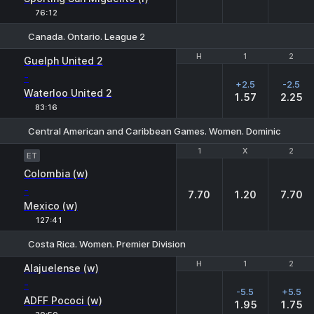
76:12
Canada. Ontario. League 2
H
H
1
1
2
2
Guelph United 2
-
+2.5
-2.5
Waterloo United 2
1.57
2.25
83:16
Central American and Caribbean Games. Women. Dominican Republ
1
1
X
X
2
2
ET
Colombia (w)
-
7.70
1.20
7.70
Mexico (w)
127:41
Costa Rica. Women. Premier Division
H
H
1
1
2
2
Alajuelense (w)
-
-5.5
+5.5
ADFF Pococi (w)
1.95
1.75