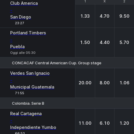
1
1
X
X
2
2
Club America
-
1.33
4.70
9.50
San Diego
23:27
Portland Timbers
-
1.50
4.40
5.70
Puebla
Oggi alle 05:30
CONCACAF Central American Cup. Group stage
1
X
2
Verdes San Ignacio
-
20.00
8.00
1.06
Municipal Guatemala
71:55
Colombia. Serie B
1
X
2
Real Cartagena
-
11.00
6.10
1.20
Independiente Yumbo
66:53