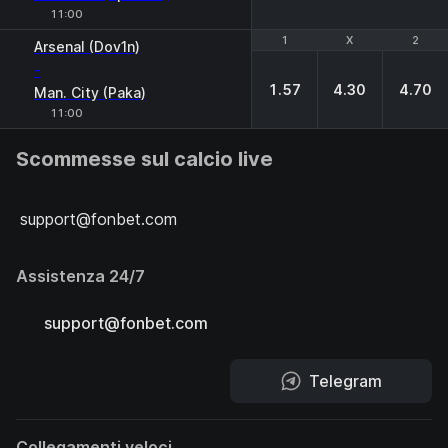
11:00
1
1
X
X
2
2
Arsenal (Dov1n)
-
1.57
4.30
4.70
Man. City (Paka)
11:00
Scommesse sul calcio live
support@fonbet.com
Assistenza 24/7
support@fonbet.com
Telegram
Collegamenti veloci