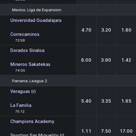
Mexico. Liga de Expansion
1
X
2
Universidad Guadalajara
-
4.70
3.20
1.80
Correcaminos
72:59
Dorados Sinaloa
-
8.00
3.90
1.42
Mineros Sakatekas
74:05
Panama. League 2
1
X
2
Veraguas (r)
-
5.40
3.35
1.65
La Familia
75:12
Champions Academy
-
1.11
7.50
17.00
Sporting San Miguelito (r)