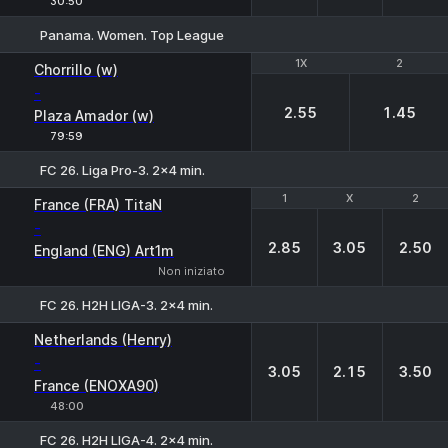
30:50
Panama. Women. Top League
1X
1X
2
2
Chorrillo (w)
-
2.55
1.45
Plaza Amador (w)
79:59
FC 26. Liga Pro-3. 2x4 min.
1
1
X
X
2
2
France (FRA) TitaN
-
2.85
3.05
2.50
England (ENG) Art1m
Non iniziato
FC 26. H2H LIGA-3. 2x4 min.
1
X
2
Netherlands (Henry)
-
3.05
2.15
3.50
France (ENOXA90)
48:00
FC 26. H2H LIGA-4. 2x4 min.