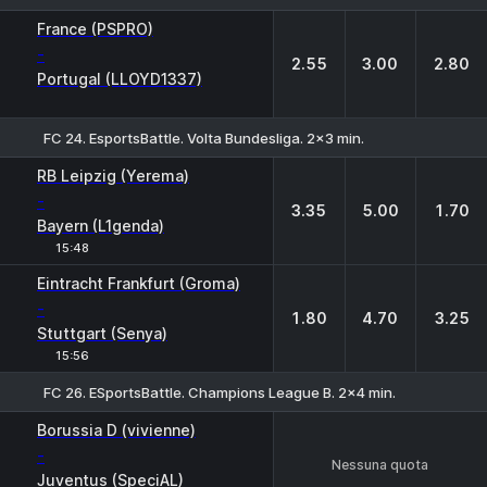
1
X
2
France (PSPRO)
-
2.55
3.00
2.80
Portugal (LLOYD1337)
FC 24. EsportsBattle. Volta Bundesliga. 2x3 min.
1
X
2
RB Leipzig (Yerema)
-
3.35
5.00
1.70
Bayern (L1genda)
15:48
Eintracht Frankfurt (Groma)
-
1.80
4.70
3.25
Stuttgart (Senya)
15:56
FC 26. ESportsBattle. Champions League B. 2x4 min.
Borussia D (vivienne)
-
Nessuna quota
Juventus (SpeciAL)