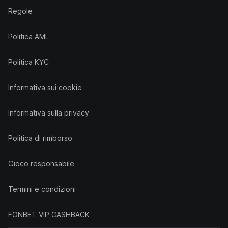
Regole
Politica AML
Politica KYC
Informativa sui cookie
Informativa sulla privacy
Politica di rimborso
Gioco responsabile
Termini e condizioni
FONBET VIP CASHBACK