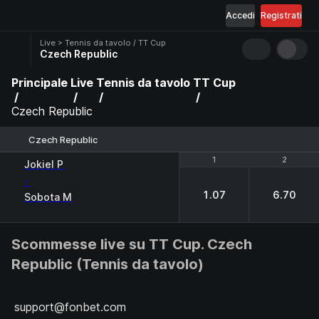
Accedi
Registrati
Live > Tennis da tavolo / TT Cup
Czech Republic
Principale
Live
Tennis da tavolo
TT Cup
Czech Republic
Czech Republic
1
1
2
2
Jokiel P
-
1.07
6.70
Sobota M
Scommesse live su TT Cup. Czech
Republic (Tennis da tavolo)
support@fonbet.com