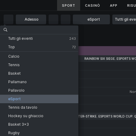
SPORT
SPORT
CASINÒ
CASINÒ
APP
APP
RISU
RISU
Adesso
eSport
Tutti gli eve
Principale
Live
eSport
Tutti gli eventi
Tutti gli eventi
13
243
Top
72
CATEGORIA
eSport
Counter-Strike
Calcio
RAINBOW SIX SIEGE. ESPORTS W
FaZe Clan
Esports World Cup
Tennis
-
Virtus.Pro
BB Storm
Basket
2nd map
CCT
Pallamano
3rd map
FURIA Esports
WL Star Series
Pallavolo
-
Non
Geekay Esports
H2H CS. 2X2
eSport
1st map
Dota 2
Tennis da tavolo
2nd map
Asgard Championship. Bo3
Hockey su ghiaccio
COUNTER-STRIKE. ESPORTS WORLD CUP. Q
Virtus.Pro
Berserk League
-
Basket 3x3
Sangal Esports
LoL
3rd map
Rugby