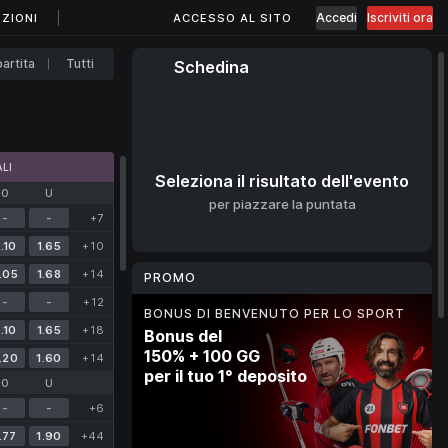
Accedi
Iscriviti ora
ZIONI
ACCESSO AL SITO
artita
Tutti
Schedina
LI
Seleziona il risultato dell'evento
O
U
per piazzare la puntata
-
-
+7
.10
1.65
+10
.05
1.68
+14
PROMO
-
-
+12
BONUS DI BENVENUTO PER LO SPORT
MERCATO BONUS
CASHBACK IN CRIPTOVALUTA
PROGRAMMA FEDELTÀ
.10
1.65
+18
Bonus del
Punta sugli sport
10% di cashback
Cashback
150% + 100 GG
per puntate gratuite
per ogni deposito
fino al 20%
.20
1.60
+14
per il tuo 1° deposito
fino a 100 €
in criptovaluta
ogni settimana
O
U
-
-
+6
4 Giorni
.77
1.90
+44