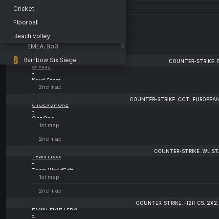
Prestige Esport
LEC
-
Cricket
Metizport
Valorant
3rd map
Floorball
FOKUS
Champions Tour
-
Beach volley
Partizan
EMEA. Bo3
3rd map
Rainbow Six Siege
COUNTER-STRIKE. 
Gremio
-
Esports World Cup
Keyd Stars
2nd map
COUNTER-STRIKE. CCT. EUROPEAN 
CYBERSHOKE
-
GenOne
1st map
2nd map
COUNTER-STRIKE. WL STA
Team Lixxx
-
Team WorldEdit
1st map
2nd map
COUNTER-STRIKE. H2H CS. 2X2
HOWL FIGHTERS
-