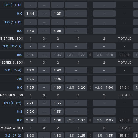
0:1
(10-13
-
-
-
-
-
-
1*-3)
0:0
3.45
-
1.25
-
-
-
1:0
(16-12
-
-
-
-
-
-
0-0*)
0:0
1.20
-
3.85
-
-
-
BB STORM. BO3
1
X
2
1
2
TOTALE
0:0
(3*-10)
-
-
-
-
-
-
0:0
2.80
-
1.35
+3.5
1.77
-3.5
1.89
21.5
1
SERIES 6. BO3
1
X
2
1
2
TOTALE
0:0
(7*-9)
1.80
-
1.90
-
-
-
7:9
1.75
-
1.95
-
-
-
0:0
1.85
-
1.85
-2.5
2.20
+2.5
1.60
21.5
1
R SERIES. BO3
1
X
2
1
2
TOTALE
0:0
(6-8*)
2.20
-
1.55
-
-
-
6:8
2.20
-
1.55
-
-
-
0:0
2.00
-
1.68
+2.5
1.67
-2.5
2.02
21.5
1
. MOSCOW. BO1
1
X
2
1
2
TOTALE
3:2
(3*-2)
1.90
-
1.80
-1.5
2.25
+1.5
1.55
15.5
2