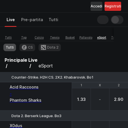
Accedi
Registrati
Live
Pre-partita
Tutti
Tutti
Top
Calcio
Tennis
Basket
Pallavolo
eSport
Tennis da t
Tutti
CS
Dota 2
Principale
Live
eSport
Counter-Strike. H2H CS. 2X2. Khabarovsk. Bo1
1
1
X
X
2
2
Acid Raccoons
-
1.33
-
2.90
Phantom Sharks
Dota 2. Berserk League. Bo3
1
X
2
X0dus