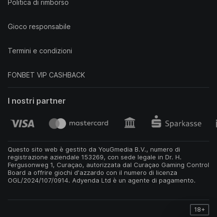
Politica di rimborso
Gioco responsabile
Termini e condizioni
FONBET VIP CASHBACK
I nostri partner
Questo sito web è gestito da YouGmedia B.V., numero di
registrazione aziendale 153269, con sede legale in Dr. H.
Fergusonweg 1, Curaçao, autorizzata dal Curaçao Gaming Control
Board a offrire giochi d'azzardo con il numero di licenza
OGL/2024/107/0914. Adyenda Ltd è un agente di pagamento.
18+