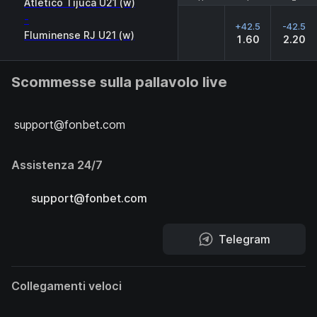
Atletico Tijuca U21 (w)
-
+42.5
-42.5
Fluminense RJ U21 (w)
1.60
2.20
Scommesse sulla pallavolo live
support@fonbet.com
Assistenza 24/7
support@fonbet.com
Telegram
Collegamenti veloci