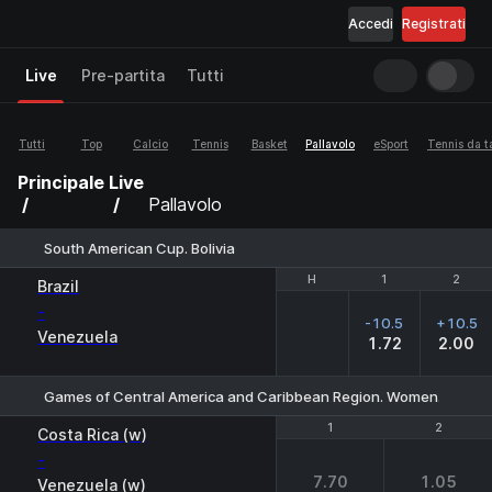
Accedi
Registrati
Live
Pre-partita
Tutti
Tutti
Top
Calcio
Tennis
Basket
Pallavolo
eSport
Tennis da t
Principale
Live
Pallavolo
South American Cup. Bolivia
H
H
1
1
2
2
Brazil
-
-10.5
+10.5
Venezuela
1.72
2.00
Games of Central America and Caribbean Region. Women. Dominic
1
1
2
2
Costa Rica (w)
-
7.70
1.05
Venezuela (w)