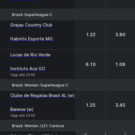
Brazil. Superleague C
1
2
Grajau Country Club
-
1.22
3.80
Itabirito Esporte MG
Lucas de Rio Verde
-
6.10
1.08
Instituto Ace GO
Oggi alle 23:55
Brazil. Women. Superleague C
1
2
Clube de Regatas Brasil AL (w)
-
1.25
3.45
Banese (w)
Oggi alle 23:55
Brazil. Women. U21. Carioca
H
H
1
1
2
2