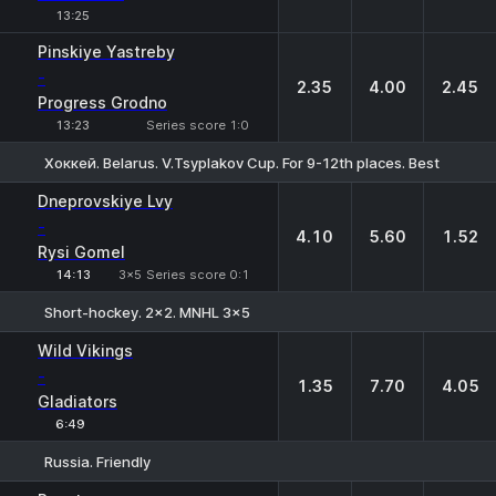
13:25
Pinskiye Yastreby
-
2.35
4.00
2.45
Progress Grodno
13:23
Series score 1:0
Хоккей. Belarus. V.Tsyplakov Cup. For 9-12th places. Best of 3
1
X
2
Dneprovskiye Lvy
-
4.10
5.60
1.52
Rysi Gomel
14:13
3x5
Series score 0:1
Short-hockey. 2x2. MNHL 3x5
1
X
2
Wild Vikings
-
1.35
7.70
4.05
Gladiators
6:49
Russia. Friendly
1
X
2