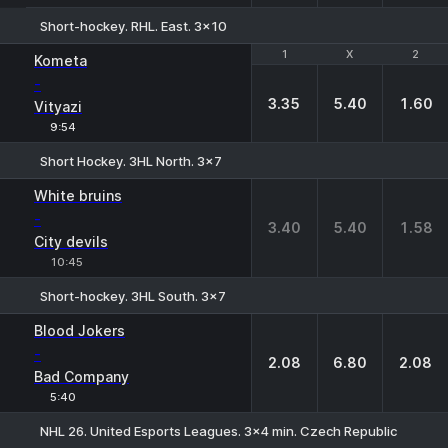
Short-hockey. RHL. East. 3x10
1
1
X
X
2
2
Kometa
-
3.35
5.40
1.60
Vityazi
9:54
Short Hockey. 3HL North. 3x7
1
X
2
White bruins
-
3.40
5.40
1.58
City devils
10:45
Short-hockey. 3HL South. 3x7
1
X
2
Blood Jokers
-
2.08
6.80
2.08
Bad Company
5:40
NHL 26. United Esports Leagues. 3x4 min. Czech Republic