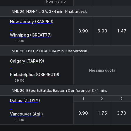
Non iniziato
NHL 26. H2H-1 LIGA. 3x4 min. Khabarovsk
1
X
2
New Jersey (KASPER)
-
3.90
6.90
1.47
Winnipeg (GREAT77)
15:00
NHL 26. H2H-2 LIGA. 3x4 min. Khabarovsk
Calgary (TARA19)
-
Nessuna quota
Philadelphia (OBEREG19)
59:00
NHL 26. ESportsBattle. Eastern Conference. 3x4 min.
1
1
X
X
2
2
Dallas (ZLOYY)
-
3.90
1.75
3.70
Vancouver (Agil)
51:00