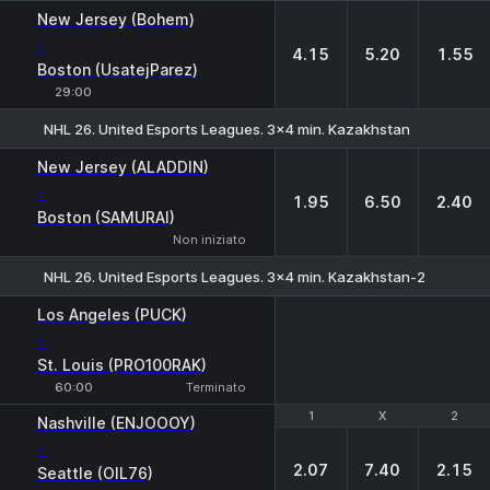
1
X
2
New Jersey (Bohem)
-
4.15
5.20
1.55
Boston (UsatejParez)
29:00
NHL 26. United Esports Leagues. 3x4 min. Kazakhstan
1
X
2
New Jersey (ALADDIN)
-
1.95
6.50
2.40
Boston (SAMURAI)
Non iniziato
NHL 26. United Esports Leagues. 3x4 min. Kazakhstan-2
Los Angeles (PUCK)
-
St. Louis (PRO100RAK)
60:00
Terminato
1
1
X
X
2
2
Nashville (ENJOOOY)
-
2.07
7.40
2.15
Seattle (OIL76)