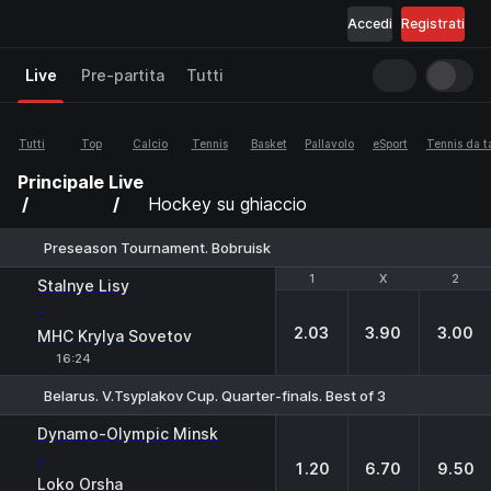
Accedi
Registrati
Live
Pre-partita
Tutti
Tutti
Top
Calcio
Tennis
Basket
Pallavolo
eSport
Tennis da t
Principale
Live
Hockey su ghiaccio
Preseason Tournament. Bobruisk
1
1
X
X
2
2
Stalnye Lisy
-
2.03
3.90
3.00
MHC Krylya Sovetov
16:24
Belarus. V.Tsyplakov Cup. Quarter-finals. Best of 3
1
X
2
Dynamo-Olympic Minsk
-
1.20
6.70
9.50
Loko Orsha