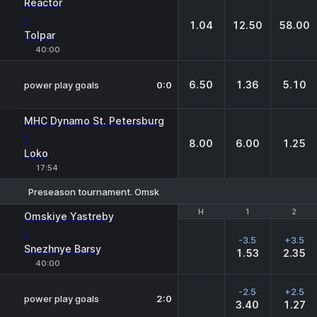
Reactor
-
1.04
12.50
58.00
Tolpar
40:00
6.50
1.36
5.10
power play goals
0:0
MHC Dynamo St. Petersburg
-
8.00
6.00
1.25
Loko
17:54
Preseason tournament. Omsk
H
H
1
1
2
2
Omskiye Yastreby
-
-3.5
+3.5
Snezhnye Barsy
1.53
2.35
40:00
-2.5
+2.5
power play goals
2:0
3.40
1.27