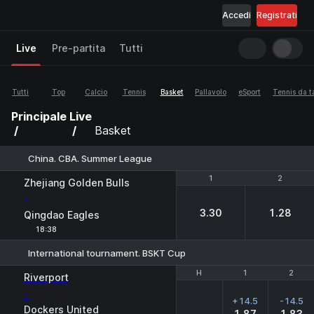
Accedi
Registrati
Live
Pre-partita
Tutti
Tutti
Top
Calcio
Tennis
Basket
Pallavolo
eSport
Tennis da t
Principale
Live
Basket
China. CBA. Summer League
1
1
2
2
Zhejiang Golden Bulls
-
3.30
1.28
Qingdao Eagles
18:38
International tournament. BSKT Cup
H
H
1
1
2
2
Riverport
-
+14.5
-14.5
Dockers United
1.87
1.83