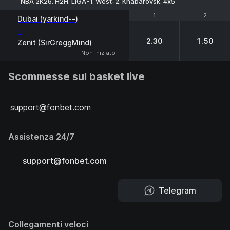
NBA 2K26. H2H. LIGA-1. West-2. Khabarovsk. 4х5
1
1
2
2
Dubai (yarkind--)
-
2.30
1.50
Zenit (SirGreggMind)
Non iniziato
Scommesse sul basket live
support@fonbet.com
Assistenza 24/7
support@fonbet.com
Telegram
Collegamenti veloci