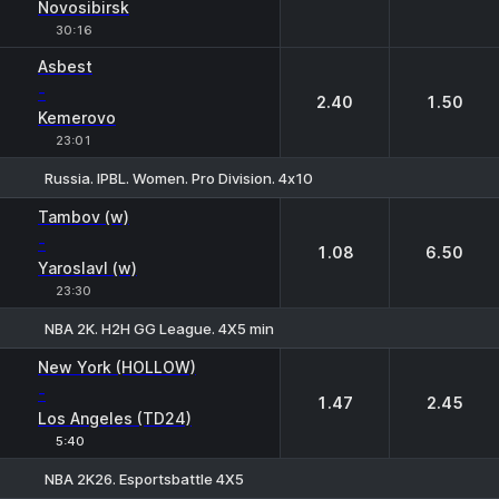
Novosibirsk
30:16
Asbest
-
2.40
1.50
Kemerovo
23:01
Russia. IPBL. Women. Pro Division. 4х10
1
2
Tambov (w)
-
1.08
6.50
Yaroslavl (w)
23:30
NBA 2K. H2H GG League. 4X5 min
1
2
New York (HOLLOW)
-
1.47
2.45
Los Angeles (TD24)
5:40
NBA 2K26. Esportsbattle 4Х5