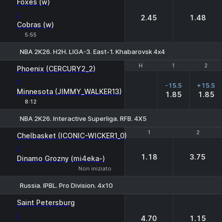
Foxes (w)
-
2.45
1.48
Cobras (w)
5:55
NBA 2K26. H2H. LIGA-3. East-1. Khabarovsk 4х4
H
H
1
1
2
2
Phoenix (CERCURY2_2)
-
-15.5
+15.5
Minnesota (JIMMY_WALKER13)
1.85
1.85
8:12
NBA 2K26. Interactive Superliga. RFB. 4X5
1
1
2
2
Chelbasket (ICONIC-WICKER1_0)
-
1.18
3.75
Dinamo Grozny (mi4eka-)
Non iniziato
Russia. IPBL. Pro Division. 4х10
1
2
Saint Petersburg
-
4.70
1.15