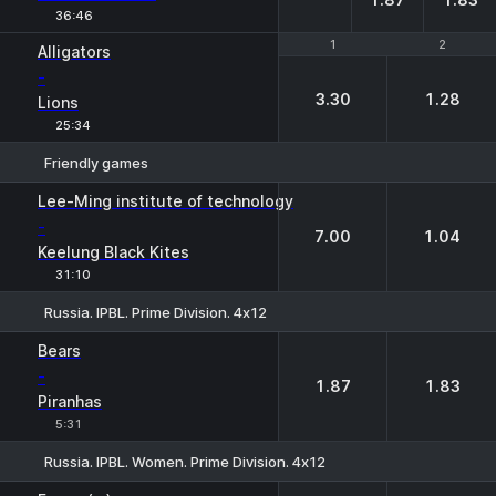
36:46
1
1
2
2
Alligators
-
3.30
1.28
Lions
25:34
Friendly games
1
2
Lee-Ming institute of technology
-
7.00
1.04
Keelung Black Kites
31:10
Russia. IPBL. Prime Division. 4х12
1
2
Bears
-
1.87
1.83
Piranhas
5:31
Russia. IPBL. Women. Prime Division. 4х12
1
2