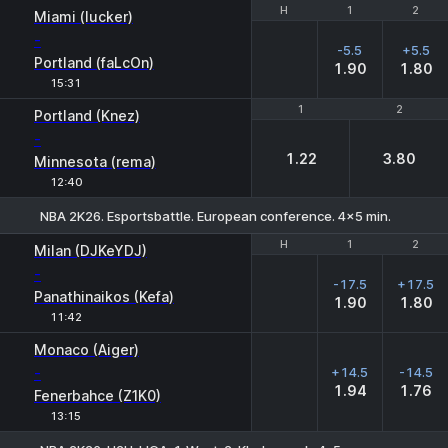
H
H
1
1
2
2
Miami (lucker)
-
-5.5
+5.5
Portland (faLcOn)
1.90
1.80
15:31
1
1
2
2
Portland (Knez)
-
1.22
3.80
Minnesota (rema)
12:40
NBA 2K26. Esportsbattle. European conference. 4x5 min.
H
H
1
1
2
2
Milan (DJKeYDJ)
-
-17.5
+17.5
Panathinaikos (Kefa)
1.90
1.80
11:42
Monaco (Aiger)
-
+14.5
-14.5
1.94
1.76
Fenerbahce (Z1K0)
13:15