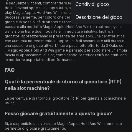
le sequenze vincenti, comprendere la frequenza delle attivazioni
Condividi gioco
delle funzioni speciali e, soprattutto, per capire quanto ci si diverte a
play Magic Apple: Hold And Win in un ambiente a rischio zero.
Descrizione del gioco
Successivamente, per coloro che cercano l'emozione della posta in
gioco e la possibilità di ottenere ritorni significativi, è possibile
passare alla modalità Magic Apple: Hold And Win for real money. La
transizione tra le due modalità è immediata e intuitiva. Inoltre, i
giocatori apprezzeranno la presenza dei free spin, una caratteristica
che aumenta notevolmente le opportunità di accumulare utili durante
una sessione di gioco attiva. L'intero pacchetto offerto da 3 Oaks con
il Magic Apple: Hold And Win game è pensato per soddisfare un'ampia
fascia di appassionati di slot, combinando l'estetica retrò dei frutti con
le moderne aspettative di performance.
FAQ
Qual è la percentuale di ritorno al giocatore (RTP)
nella slot machine?
La percentuale di ritorno al giocatore (RTP) per questa slot machine è
95.77.
Posso giocare gratuitamente a questo gioco?
Sì, è disponibile una versione Magic Apple: Hold And Win demo che
permette di giocare gratuitamente.