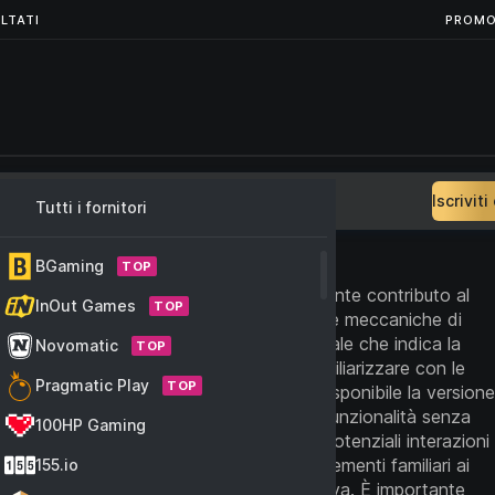
...
LTATI
LTATI
PROMO
Modalità
demo
e con denaro vero
Iscriviti
Tutti i fornitori
BGaming
TOP
 Pragmatic Play, rappresenta un interessante contributo al
InOut Games
TOP
ioni che includono elementi di slot e altre meccaniche di
testato a 96.70, un parametro fondamentale che indica la
Novomatic
TOP
go periodo. Per coloro che desiderano familiarizzare con le
Pragmatic Play
TOP
 slot prima di impegnare fondi reali, è disponibile la versione
permette di esplorare appieno tutte le funzionalità senza
100HP Gaming
prendere appieno il flusso di gioco e le potenziali interazioni
her e Slots, suggerisce una fusione di elementi familiari ai
155.io
aggiuntive, rendendo l'esperienza distintiva. È importante