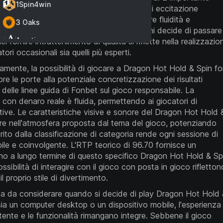
1Spin4win
to gioco, aggiungendo un ulteriore livello di eccitazione
erienza utente è stata curata per garantire fluidità e
3 Oaks
d & Spin in modalità dimostrativa sia per chi decide di passare
Amatic
fornire intrattenimento di qualità si riflette nella realizzazio
ori occasionali sia quelli più esperti.
Apparat Gaming
amente, la possibilità di giocare a Dragon Hot Hold & Spin fo
AvatarUX
 le porte alla potenziale concretizzazione dei risultati
 delle linee guida di Fonbet sul gioco responsabile. La
Backseat Gaming
con denaro reale è fluida, permettendo ai giocatori di
cative. Le caratteristiche visive e sonore del Dragon Hot Hold 
Barbara Bang
ore nell'atmosfera proposta dal tema del gioco, potenziando
Belatra
erito dalla classificazione di categoria rende ogni sessione di
le e coinvolgente. L'RTP teorico di 96.70 fornisce un
BetGames
itorno a lungo termine di questo specifico Dragon Hot Hold & Sp
BetSoft Gaming
ssibilità di interagire con il gioco con posta in gioco rifletton
il proprio stile di divertimento.
Booming Games
orza da considerare quando si decide di play Dragon Hot Hold
CP Games
sia un computer desktop o un dispositivo mobile, l'esperienza 
tente e le funzionalità rimangano integre. Sebbene il gioco
CQ9 Gaming