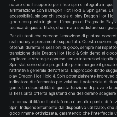
notare che il supporto per i free spin è integrato in ques
all'interazione con il Dragon Hot Hold & Spin game. L'esp
accessibilità, sia per chi sceglie di play Dragon Hot Hol
gioco con posta in gioco. L'impegno di Pragmatic Play nel 
tecnica di questo titolo, che mira a soddisfare sia i giocat
Per gli utenti che cercano l'emozione di puntare concret
real money è pienamente supportata. Questa opzione apre
ottenuti durante le sessioni di gioco, sempre nel rispetto
transizione dalla Dragon Hot Hold & Spin demo al gioco 
applicare le strategie apprese senza interruzioni signifi
Spin slot sono state progettate per immergere il giocat
l'attrattiva generale dell'offerta. L'approccio ibrido sugg
play Dragon Hot Hold & Spin potenzialmente imprevedibi
indicatore di riferimento per valutare il potenziale di r
game. La disponibilità di questa funzione di prova e la po
la flessibilità offerta agli utenti che desiderano scegliere 
La compatibilità multipiattaforma è un altro punto di f
Spin. Indipendentemente dal dispositivo utilizzato, che 
gioco rimane ottimizzata, garantendo che l'interfaccia u