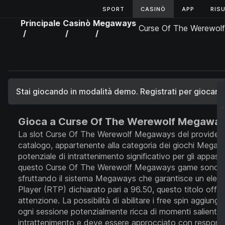
SPORT
SPORT
CASINÒ
CASINÒ
APP
APP
RISU
RISU
Principale
Casinò
Megaways
Curse Of The Werewol
Curse Of The Werewolf Megaways
Stai giocando in modalità demo. Registrati per giocar
Gioca a Curse Of The Werewolf Megawa
La slot Curse Of The Werewolf Megaways del provider P
catalogo, appartenente alla categoria dei giochi Megaw
potenziale di intrattenimento significativo per gli appass
questo Curse Of The Werewolf Megaways game sono studi
sfruttando il sistema Megaways che garantisce un eleva
Player (RTP) dichiarato pari a 96.50, questo titolo offre
attenzione. La possibilità di abilitare i free spin aggiunge
ogni sessione potenzialmente ricca di momenti salienti.
intrattenimento e deve essere approcciato con responsa