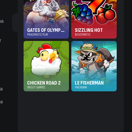
ma
e
GATES OF OLYMPUS 1000
SIZZLING HOT
PRAGMATIC PLAY
NOVOMATIC
r
CHICKEN ROAD 2
LE FISHERMAN
INOUT GAMES
HACKSAW
ia
me