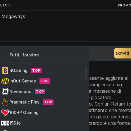
...
LTATI
LTATI
PROMO
f Megaways
Modalità
demo
e con denaro vero
Iscriviti
Tutti i fornitori
ys
BGaming
TOP
ragmatic Play si presenta come un’interessante aggiunta al
InOut Games
TOP
ays e Slots, offrendo dinamiche di gioco complesse e un
ionati del genere. Il design e le meccaniche intrinseche di
Novomatic
TOP
ati per mantenere alta l'attenzione del giocatore,
Pragmatic Play
TOP
to numero di modi per vincere ad ogni giro. Con un Return t
 una prospettiva teorica di ritorno sull'investimento che merit
100HP Gaming
 ulteriori strati di eccitazione all'esperienza di gioco, rendend
 È fondamentale ricordare che il gioco d'azzardo è una forma 
155.io
bilità.