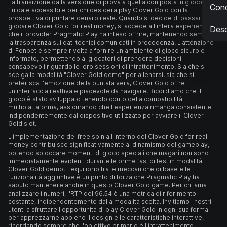
La transizione dalla versione di prova a quella con posta in gioco è
Cond
fluida e accessibile per chi desidera play Clover Gold con la
prospettiva di puntare denaro reale. Quando si decide di passare a
giocare Clover Gold for real money, si accede all'intera esperienza
Desc
che il provider Pragmatic Play ha inteso offrire, mantenendo sempre
la trasparenza sui dati tecnici comunicati in precedenza. L'attenzione
di Fonbet è sempre rivolta a fornire un ambiente di gioco sicuro e
informato, permettendo ai giocatori di prendere decisioni
consapevoli riguardo le loro sessioni di intrattenimento. Sia che si
scelga la modalità "Clover Gold demo" per allenarsi, sia che si
preferisca l'emozione della puntata vera, Clover Gold offre
un'interfaccia reattiva e piacevole da navigare. Ricordiamo che il
gioco è stato sviluppato tenendo conto della compatibilità
multipiattaforma, assicurando che l'esperienza rimanga consistente
indipendentemente dal dispositivo utilizzato per avviare il Clover
Gold slot.
L'implementazione dei free spin all'interno del Clover Gold for real
money contribuisce significativamente al dinamismo del gameplay,
potendo sbloccare momenti di gioco speciali che magari non sono
immediatamente evidenti durante le prime fasi di test in modalità
Clover Gold demo. L'equilibrio tra le meccaniche di base e le
funzionalità aggiuntive è un punto di forza che Pragmatic Play ha
saputo mantenere anche in questo Clover Gold game. Per chi ama
analizzare i numeri, l'RTP del 96.54 è una metrica di riferimento
costante, indipendentemente dalla modalità scelta. Invitiamo i nostri
utenti a sfruttare l'opportunità di play Clover Gold in ogni sua forma
per apprezzarne appieno il design e le caratteristiche interattive,
ricordando sempre che l'obiettivo primario è l'intrattenimento