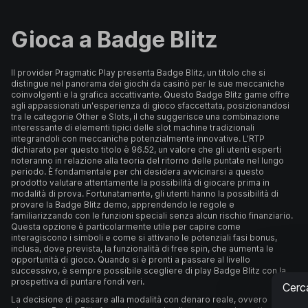
Principale
Casinò
Altro
Badge Blitz
Gioca a Badge Blitz
Gioca
Il provider Pragmatic Play presenta Badge Blitz, un titolo che si
distingue nel panorama dei giochi da casinò per le sue meccaniche
coinvolgenti e la grafica accattivante. Questo Badge Blitz game offre
agli appassionati un'esperienza di gioco sfaccettata, posizionandosi
tra le categorie Other e Slots, il che suggerisce una combinazione
interessante di elementi tipici delle slot machine tradizionali
integrandoli con meccaniche potenzialmente innovative. L'RTP
dichiarato per questo titolo è 96.52, un valore che gli utenti esperti
noteranno in relazione alla teoria del ritorno delle puntate nel lungo
periodo. È fondamentale per chi desidera avvicinarsi a questo
prodotto valutare attentamente la possibilità di giocare prima in
modalità di prova. Fortunatamente, gli utenti hanno la possibilità di
provare la Badge Blitz demo, apprendendo le regole e
familiarizzando con le funzioni speciali senza alcun rischio finanziario.
Questa opzione è particolarmente utile per capire come
interagiscono i simboli e come si attivano le potenziali fasi bonus,
inclusa, dove prevista, la funzionalità di free spin, che aumenta le
opportunità di gioco. Quando si è pronti a passare al livello
successivo, è sempre possibile scegliere di play Badge Blitz con la
prospettiva di puntare fondi veri.
Cerc
La decisione di passare alla modalità con denaro reale, ovvero