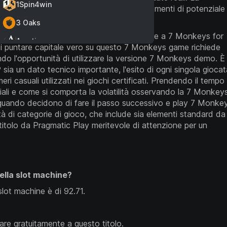
1Spin4win
nte l'attrattiva del titolo, introducendo momenti di potenziale
ne di gioco.
3 Oaks
nte dell'esperienza, la possibilità di giocare a 7 Monkeys for
Amatic
 di puntare capitale vero su questo 7 Monkeys game richiede
ndo l'opportunità di utilizzare la versione 7 Monkeys demo. È
Apparat Gaming
sia un dato tecnico importante, l'esito di ogni singola giocat
AvatarUX
eri casuali utilizzati nei giochi certificati. Prendendo il tempo
ciali e come si comporta la volatilità osservando la 7 Monkey
Backseat Gaming
o quando decidono di fare il passo successivo e play 7 Monke
à di categorie di gioco, che include sia elementi standard da
Barbara Bang
titolo da Pragmatic Play meritevole di attenzione per un
Belatra
BetGames
BetSoft Gaming
nella slot machine?
Booming Games
slot machine è di 92.71.
CP Games
re gratuitamente a questo titolo.
CQ9 Gaming