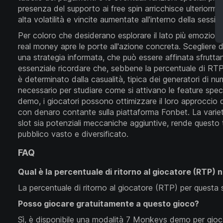
presenza del supporto ai free spin arricchisce ulteriorme
alta volatilità e vincite aumentate all'interno della sessio
Per coloro che desiderano esplorare il lato più emoziona
real money apre le porte all'azione concreta. Scegliere
una strategia informata, che può essere affinata sfrutta
essenziale ricordare che, sebbene la percentuale di RTP 
è determinato dalla casualità, tipica dei generatori di num
necessario per studiare come si attivano le feature spe
demo, i giocatori possono ottimizzare il loro approcci
con denaro contante sulla piattaforma Fonbet. La variet
slot sia potenziali meccaniche aggiuntive, rende questo 
pubblico vasto e diversificato.
FAQ
Qual è la percentuale di ritorno al giocatore (RTP) 
La percentuale di ritorno al giocatore (RTP) per questa 
Posso giocare gratuitamente a questo gioco?
Sì, è disponibile una modalità 7 Monkeys demo per gioca