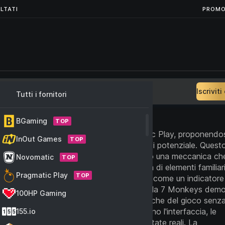
...
LTATI
LTATI
PROMO
Modalità
demo
e con denaro vero
Iscriviti
Tutti i fornitori
BGaming
TOP
a dei giochi da casinò offerti da Pragmatic Play, proponendo
InOut Games
TOP
rcano un'esperienza coinvolgente e ricca di potenziale. Quest
 che, ovviamente, alle "Slots", suggerendo una meccanica ch
Novomatic
TOP
a di nuovo o una combinazione innovativa di elementi familiari
Pragmatic Play
TOP
lore che gli utenti esperti interpreteranno come un indicatore
go termine. La possibilità di avere accesso alla 7 Monkeys dem
100HP Gaming
iunque di prendere familiarità con le dinamiche del gioco senz
rova è fondamentale per comprendere appieno l'interfaccia, le
155.io
ima di decidere di play 7 Monkeys con puntate reali. La