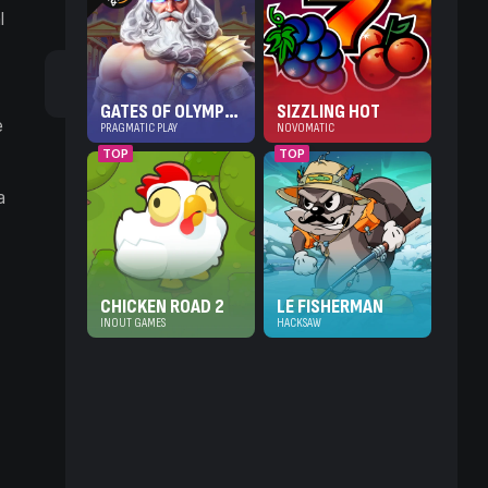
l
GATES OF OLYMPUS 1000
SIZZLING HOT
e
PRAGMATIC PLAY
NOVOMATIC
TOP
TOP
a
CHICKEN ROAD 2
LE FISHERMAN
INOUT GAMES
HACKSAW