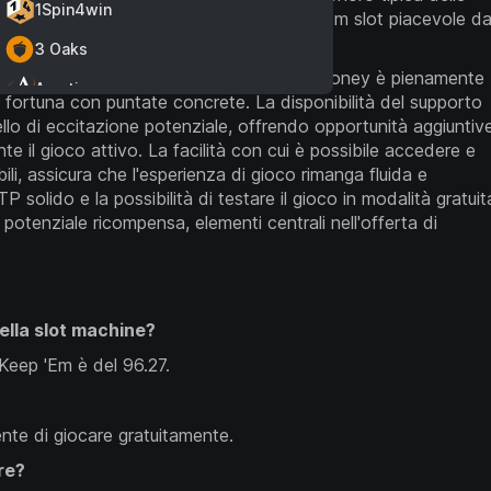
1Spin4win
 titolo, rendendo ogni sessione di Keep 'Em slot piacevole da
3 Oaks
in gioco, l'opzione di Keep 'Em for real money è pienamente
Amatic
 fortuna con puntate concrete. La disponibilità del supporto
ivello di eccitazione potenziale, offrendo opportunità aggiuntiv
Apparat Gaming
te il gioco attivo. La facilità con cui è possibile accedere e
AvatarUX
li, assicura che l'esperienza di gioco rimanga fluida e
 solido e la possibilità di testare il gioco in modalità gratuit
Backseat Gaming
potenziale ricompensa, elementi centrali nell'offerta di
Barbara Bang
Belatra
BetGames
nella slot machine?
 Keep 'Em è del 96.27.
BetSoft Gaming
Booming Games
nte di giocare gratuitamente.
CP Games
re?
CQ9 Gaming