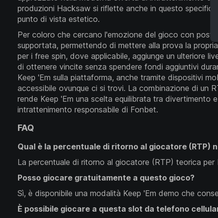
produzioni Hacksaw si riflette anche in questo specifico
punto di vista estetico.
Per coloro che cercano l'emozione del gioco con posta 
supportata, permettendo di mettere alla prova la propria
per i free spin, dove applicabile, aggiunge un ulteriore l
di ottenere vincite senza spendere fondi aggiuntivi duran
Keep 'Em sulla piattaforma, anche tramite dispositivi mobi
accessibile ovunque ci si trovi. La combinazione di un RTP
rende Keep 'Em una scelta equilibrata tra divertimento e 
intrattenimento responsabile di Fonbet.
FAQ
Qual è la percentuale di ritorno al giocatore (RTP) 
La percentuale di ritorno al giocatore (RTP) teorica per
Posso giocare gratuitamente a questo gioco?
Sì, è disponibile una modalità Keep 'Em demo che conse
È possibile giocare a questa slot da telefono cellula