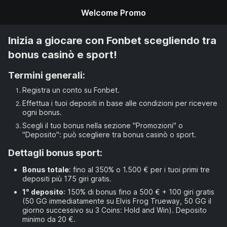
Welcome Promo
Inizia a giocare con Fonbet scegliendo tra
bonus casinò e sport!
Termini generali:
Registra un conto su Fonbet.
Effettua i tuoi depositi in base alle condizioni per ricevere
ogni bonus.
Scegli il tuo bonus nella sezione "Promozioni" o
"Deposito": può scegliere tra bonus casinò o sport.
Dettagli bonus sport:
Bonus totale
: fino al 350% o 1.500 € per i tuoi primi tre
depositi più 175 giri gratis.
1° deposito
: 150% di bonus fino a 500 € + 100 giri gratis
(50 GG immediatamente su Elvis Frog Trueway, 50 GG il
giorno successivo su 3 Coins: Hold and Win). Deposito
minimo da 20 €.