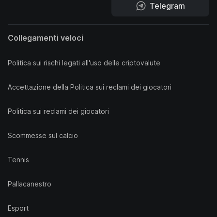
Telegram
Collegamenti veloci
Politica sui rischi legati all'uso delle criptovalute
Accettazione della Politica sui reclami dei giocatori
Politica sui reclami dei giocatori
Scommesse sul calcio
Tennis
Pallacanestro
Esport