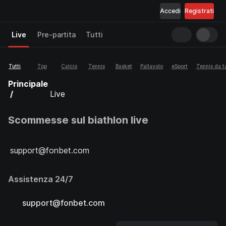
Accedi
Registrati
Live
Pre-partita
Tutti
Tutti
Top
Calcio
Tennis
Basket
Pallavolo
eSport
Tennis da t
Principale
Live
Scommesse sul biathlon live
support@fonbet.com
Assistenza 24/7
support@fonbet.com