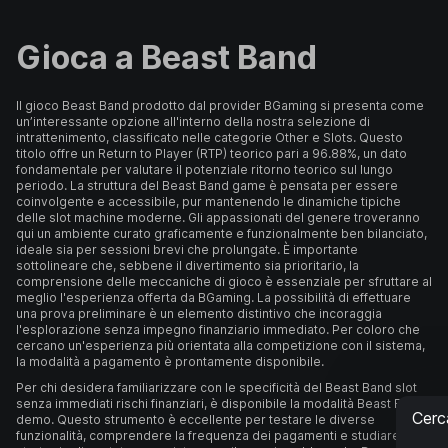
Principale
Casinò
Altro
Beast Band
Gioca a Beast Band
Gioca
Il gioco Beast Band prodotto dal provider BGaming si presenta come
un’interessante opzione all'interno della nostra selezione di
intrattenimento, classificato nelle categorie Other e Slots. Questo
titolo offre un Return to Player (RTP) teorico pari a 96.88%, un dato
fondamentale per valutare il potenziale ritorno teorico sul lungo
periodo. La struttura del Beast Band game è pensata per essere
coinvolgente e accessibile, pur mantenendo le dinamiche tipiche
delle slot machine moderne. Gli appassionati del genere troveranno
qui un ambiente curato graficamente e funzionalmente ben bilanciato,
ideale sia per sessioni brevi che prolungate. È importante
sottolineare che, sebbene il divertimento sia prioritario, la
comprensione delle meccaniche di gioco è essenziale per sfruttare al
meglio l'esperienza offerta da BGaming. La possibilità di effettuare
una prova preliminare è un elemento distintivo che incoraggia
l'esplorazione senza impegno finanziario immediato. Per coloro che
cercano un'esperienza più orientata alla competizione con il sistema,
la modalità a pagamento è prontamente disponibile.
Per chi desidera familiarizzare con le specificità del Beast Band slot
senza immediati rischi finanziari, è disponibile la modalità Beast Band
Cerc
demo. Questo strumento è eccellente per testare le diverse
funzionalità, comprendere la frequenza dei pagamenti e studiare le