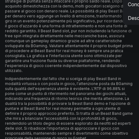
strategie di puntata senza intaccare il proprio saldo reale. Dopo aver
Cond
acquisito dimestichezza con la demo, molti giocatori scelgono di
passare al gioco con denaro reale. La possibilità di play Beast Band
per denaro vero aggiunge un livello di emozione, trasformando ogni
Desc
giro in un evento potenzialmente più significativo, pur ricordando che
il gioco d'azzardo è una forma di intrattenimento e non una fonte di
reddito garantito. Il Beast Band slot, pur non includendo la funzione di
free spin integrata direttamente nelle meccaniche base, assicura
comunque un gameplay dinamico grazie ad altre caratteristiche
sviluppate da BGaming. Valutare attentamente il proprio budget prima
di procedere al Beast Band for real money è sempre una pratica
consigliata. La grafica e l'interfaccia utente sono ottimizzate per
garantire una fruizione fluida su diverse piattaforme, rendendo
l'esperienza di gioco coerente indipendentemente dal dispositivo
utilizzato.
Indipendentemente dal fatto che si scelga di play Beast Band in
modalità virtuosa o con posta in gioco, l'attenzione posta da BGaming
sulla qualità dell'esperienza utente è evidente. L'RTP di 96.88% si
pone come un punto di riferimento nel panorama dei giochi attuali,
indicando una frequenza di ritorno teorica che merita attenzione. La
dualità tra la possibilità di provare la Beast Band demo e l'opzione di
puntare al Beast Band for real money permette a ogni utente di
definire il proprio approccio preferito. Si tratta di un Beast Band game
che mira a bilanciare l'accessibilità con la profondità di gioco,
rendendolo un titolo degno di essere esplorato da neofiti ed esperti
delle slot. Si ribadisce l'importanza di approcciare il gioco con
responsabilità, mantenendo sempre il divertimento come obiettivo
principale della sessione di gioco su Fonbet.