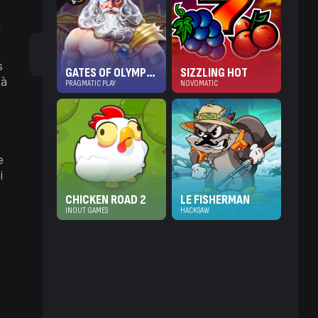
i
s
GATES OF OLYMPUS 1000
SIZZLING HOT
tà
PRAGMATIC PLAY
NOVOMATIC
e
i
CHICKEN ROAD 2
LE FISHERMAN
INOUT GAMES
HACKSAW