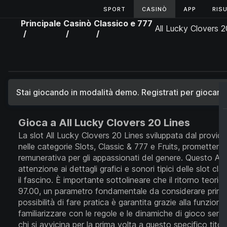
SPORT
SPORT
CASINÒ
CASINÒ
APP
APP
RISU
RISU
Principale
Casinò
Classico e 777
All Lucky Clovers 2
All Lucky Clovers 20 Lines
Stai giocando in modalità demo. Registrati per giocar
Gioca a All Lucky Clovers 20 Lines
La slot All Lucky Clovers 20 Lines sviluppata dal provid
nelle categorie Slots, Classic & 777 e Fruits, promette
remunerativa per gli appassionati del genere. Questo Al
attenzione ai dettagli grafici e sonori tipici delle slo
il fascino. È importante sottolineare che il ritorno teori
97.00, un parametro fondamentale da considerare prima
possibilità di fare pratica è garantita grazie alla funzi
familiarizzare con le regole e le dinamiche di gioco senz
chi si avvicina per la prima volta a questo specifico tit