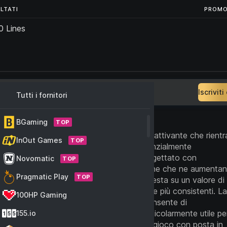
...
LTATI
LTATI
PROMO
0 Lines
Modalità
demo
e con denaro vero
Iscriviti
Tutti i fornitori
BGaming
TOP
er BGaming si presenta come un titolo accattivante che rientr
InOut Games
TOP
ndo un'esperienza di gioco dinamica e potenzialmente
l Lucky Clovers 20 Lines game è stato progettato con
Novomatic
TOP
t classiche, pur integrando meccaniche moderne che ne aumenta
Pragmatic Play
TOP
co al giocatore (RTP) per questa slot si attesta su un valore di
 di decidere di procedere con scommesse più consistenti. La
100HP Gaming
one All Lucky Clovers 20 Lines demo, che consente di
a impiegare capitale reale, un aspetto particolarmente utile pe
155.io
olo. Per coloro che cercano l'emozione del gioco con posta in