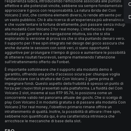
l'esperienza ludica, introducendo l'emozione associata alle puntate
C
effettive e alle potenziali vincite, sebbene sia sempre fondamentale
approcciare il gioco con responsabilità. La natura ibrida del Coin
Volcano 2 slot, che combina elementi diversi, lo rende attraente per
D
un vasto pubblico. Chi è alla ricerca di un'esperienza più adrenalinica
e che vuole tentare la fortuna direttamente, può passare senza indugi
alla modalità Coin Volcano 2 for real money. L'interfaccia è stata
studiata per garantire una navigazione intuitiva, sia che si stia
esplorando la versione di prova sia che si stia puntando denaro vero.
Il supporto per i free spin integrato nel design del gioco assicura che
anche durante le sessioni con soldi veri, ci siano opportunità
aggiuntive per prolungare il tempo di gioco e aumentare le possibilità
di ottenere risultati favorevoli, sempre mantenendo l'attenzione
sull'intrattenimento offerto da Fonbet.
È importante sottolineare che il supporto alla modalità demo è
garantito, offrendo una porta d'accesso sicura per chiunque voglia
familiarizzare con la struttura del Coin Volcano 2 game prima di
impegnare fondi. Questo aspetto della fruibilità è spesso un punto di
forza per i nuovi titoli presentati sulla piattaforma. La fluidità del Coin
Volcano 2 slot, insieme al suo RTP 95.76, lo posiziona come un
concorrente valido nel panorama attuale dei giochi. Che si scelga di
play Coin Volcano 2 in modalità gratuita o di passare alla modalità Coin
Volcano 2 for real money, l'obiettivo primario rimane offrire un
intrattenimento di qualità. Inoltre, la possibilità di attivare i free spin,
sebbene non quantificata qui, è una caratteristica intrinseca che
arricchisce le meccaniche di base della slot.