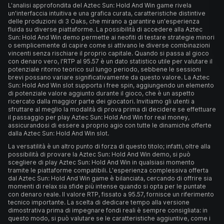
L'analisi approfondita del Aztec Sun: Hold And Win game rivela
un'interfaccia intuitiva e una grafica curata, caratteristiche distintive
delle produzioni di 3 Oaks, che mirano a garantire un'esperienza
fluida su diverse piattaforme. La possibilità di accedere alla Aztec
Sun: Hold And Win demo permette ai neofiti di testare strategie minori
o semplicemente di capire come si attivano le diverse combinazioni
vincenti senza rischiare il proprio capitale. Quando si passa al gioco
con denaro vero, l'RTP al 95.57 è un dato statistico utile per valutare il
potenziale ritorno teorico sul lungo periodo, sebbene le sessioni
brevi possano variare significativamente da questo valore. La Aztec
Sun: Hold And Win slot supporta i free spin, aggiungendo un elemento
di potenziale valore aggiunto durante il gioco, che è un aspetto
ricercato dalla maggior parte dei giocatori. Invitiamo gli utenti a
sfruttare al meglio la modalità di prova prima di decidere se effettuare
il passaggio per play Aztec Sun: Hold And Win for real money,
assicurandosi di essere a proprio agio con tutte le dinamiche offerte
dalla Aztec Sun: Hold And Win slot.
La versatilità è un altro punto di forza di questo titolo; infatti, oltre alla
possibilità di provare la Aztec Sun: Hold And Win demo, si può
scegliere di play Aztec Sun: Hold And Win in qualsiasi momento
tramite le piattaforme compatibili. L'esperienza complessiva offerta
dal Aztec Sun: Hold And Win game è bilanciata, cercando di offrire sia
momenti di relax sia sfide più intense quando si opta per le puntate
con denaro reale. Il valore RTP, fissato a 95.57, fornisce un riferimento
tecnico importante. La scelta di dedicare tempo alla versione
dimostrativa prima di impegnare fondi reali è sempre consigliata: in
questo modo, si può valutare se le caratteristiche aggiuntive, come i