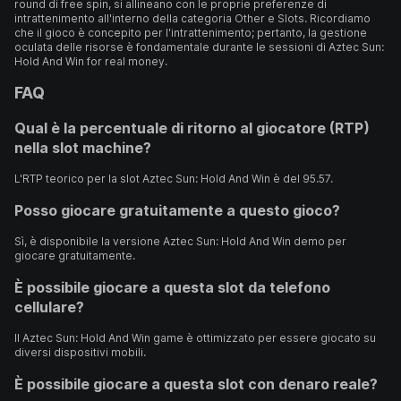
round di free spin, si allineano con le proprie preferenze di
intrattenimento all'interno della categoria Other e Slots. Ricordiamo
che il gioco è concepito per l'intrattenimento; pertanto, la gestione
oculata delle risorse è fondamentale durante le sessioni di Aztec Sun:
Hold And Win for real money.
FAQ
Qual è la percentuale di ritorno al giocatore (RTP)
nella slot machine?
L'RTP teorico per la slot Aztec Sun: Hold And Win è del 95.57.
Posso giocare gratuitamente a questo gioco?
Sì, è disponibile la versione Aztec Sun: Hold And Win demo per
giocare gratuitamente.
È possibile giocare a questa slot da telefono
cellulare?
Il Aztec Sun: Hold And Win game è ottimizzato per essere giocato su
diversi dispositivi mobili.
È possibile giocare a questa slot con denaro reale?