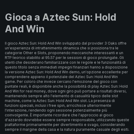
Principale
Casinò
Altro
Aztec Sun: Hold And Win
Gioca a Aztec Sun: Hold
And Win
Gioca
Il gioco Aztec Sun: Hold And Win sviluppato dal provider 3 Oaks offre
un'esperienza di intrattenimento dinamica che si posiziona tra le
categorie Other e Slots, proponendo meccaniche interessanti e un
RTP teorico stabilito al 95.57 per le sessioni di gioco prolungate. Gli
utenti che desiderano familiarizzare con le regole e le funzionalità di
questo titolo senza immediati impegni finanziari hanno a disposizione
la versione Aztec Sun: Hold And Win demo, un'opzione eccellente per
comprendere appieno il potenziale del Aztec Sun: Hold And Win
game. Per coloro che invece cercano l'emozione del gioco con
puntate reali, è disponibile anche la possibilità di play Aztec Sun: Hold
And Win for real money, dove ogni giro può portare a risultati diversi,
mantenendo sempre alto l'elemento di casualità tipico delle slot
machine, come la Aztec Sun: Hold And Win slot. La presenza di
funzioni speciali, inclusi i free spin, arricchisce ulteriormente
l'interazione, rendendo ogni sessione potenzialmente più
coinvolgente. È importante ricordare che l'approccio al gioco
d'azzardo dovrebbe essere sempre responsabile, utilizzando queste
piattaforme primariamente per divertimento e svago, considerando
sempre il margine della casa e la natura puramente casuale degli esiti.