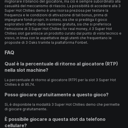
migliorare il bilancio del giocatore, ma ciò è sempre subordinato alla
casualità del meccanismo di rilascio. La possibilità di accedere alla 3
Super Hot Chillies demo è una risorsa preziosa per testare la
frequenza e le condizioni di attivazione di tali bonus, prima di
impegnare fondi propri. In sintesi, sia che si prediliga il gioco
esplorativo offerto dalla versione gratuita, sia che si preferisca
l'emozione di 3 Super Hot Chillies for real money, il 3 Super Hot
Chillies slot garantisce un prodotto curato dal punto di vista tecnico e
visivo, in linea con le aspettative degli utenti che frequentano le
proposte di 3 Oaks tramite la piattaforma Fonbet.
FAQ
Qual è la percentuale di ritorno al giocatore (RTP)
nella slot machine?
La percentuale di ritorno al giocatore (RTP) per la slot 3 Super Hot
Chillies è di 95.74.
Posso giocare gratuitamente a questo gioco?
Sì, è disponibile la modalità 3 Super Hot Chillies demo che permette
di giocare gratuitamente.
È possibile giocare a questa slot da telefono
cellulare?