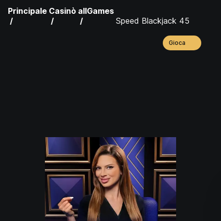
Principale
Casinò
allGames
Speed Blackjack 45
Gioca