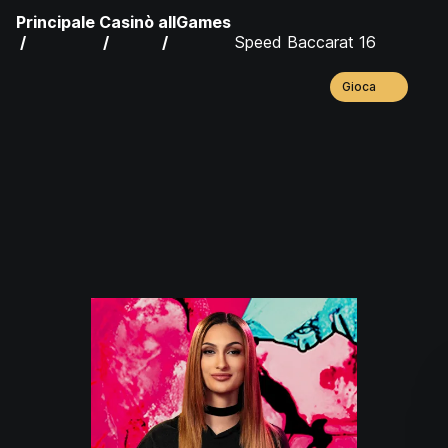
Principale
Casinò
allGames
Speed Baccarat 16
Gioca