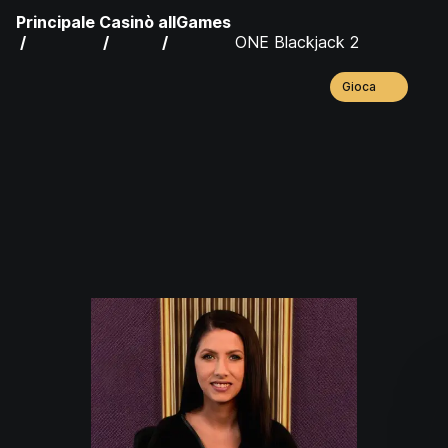
Principale
Casinò
allGames
ONE Blackjack 2
Gioca