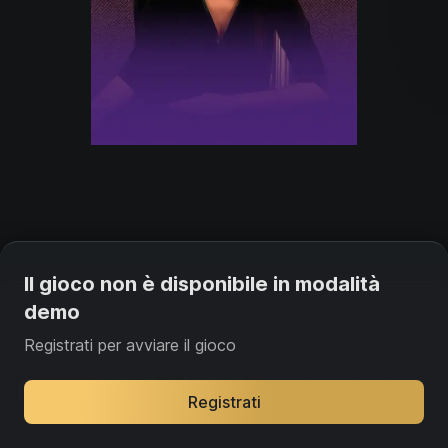
Il gioco non è disponibile in modalità
demo
Registrati per avviare il gioco
Gioca a ONE Blackjack 2
Registrati