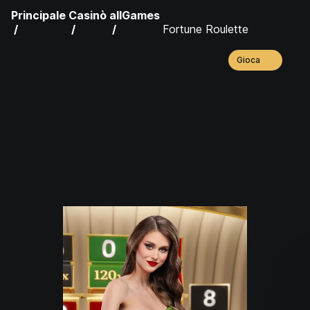
Principale
Casinò
allGames
Fortune Roulette
Gioca