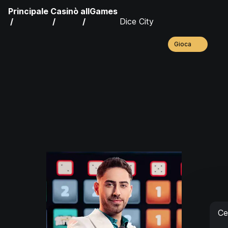
Principale
Casinò
allGames
Dice City
Gioca
Ce