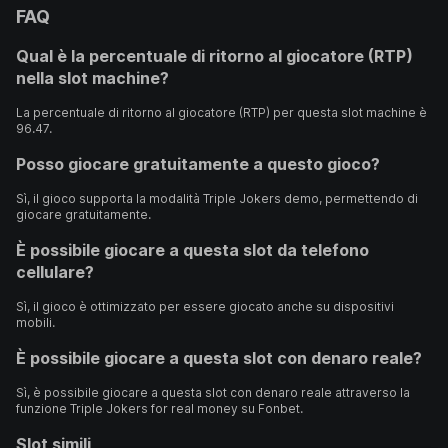
FAQ
Qual è la percentuale di ritorno al giocatore (RTP)
nella slot machine?
La percentuale di ritorno al giocatore (RTP) per questa slot machine è
96.47.
Posso giocare gratuitamente a questo gioco?
Sì, il gioco supporta la modalità Triple Jokers demo, permettendo di
giocare gratuitamente.
È possibile giocare a questa slot da telefono
cellulare?
Sì, il gioco è ottimizzato per essere giocato anche su dispositivi
mobili.
È possibile giocare a questa slot con denaro reale?
Sì, è possibile giocare a questa slot con denaro reale attraverso la
funzione Triple Jokers for real money su Fonbet.
Slot simili