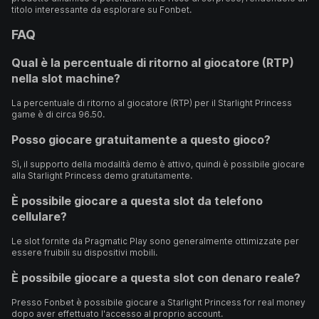
titolo interessante da esplorare su Fonbet.
FAQ
Qual è la percentuale di ritorno al giocatore (RTP)
nella slot machine?
La percentuale di ritorno al giocatore (RTP) per il Starlight Princess
game è di circa 96.50.
Posso giocare gratuitamente a questo gioco?
Sì, il supporto della modalità demo è attivo, quindi è possibile giocare
alla Starlight Princess demo gratuitamente.
È possibile giocare a questa slot da telefono
cellulare?
Le slot fornite da Pragmatic Play sono generalmente ottimizzate per
essere fruibili su dispositivi mobili.
È possibile giocare a questa slot con denaro reale?
Presso Fonbet è possibile giocare a Starlight Princess for real money
dopo aver effettuato l'accesso al proprio account.