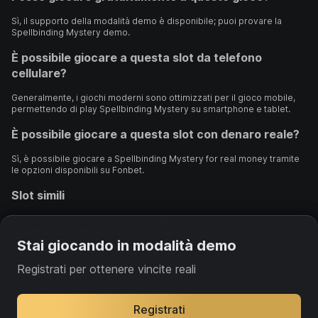
Sì, il supporto della modalità demo è disponibile; puoi provare la
Spellbinding Mystery demo.
È possibile giocare a questa slot da telefono
cellulare?
Generalmente, i giochi moderni sono ottimizzati per il gioco mobile,
permettendo di play Spellbinding Mystery su smartphone e tablet.
È possibile giocare a questa slot con denaro reale?
Sì, è possibile giocare a Spellbinding Mystery for real money tramite
le opzioni disponibili su Fonbet.
Slot simili
Se ti è piaciuta la slot Spellbinding Mystery, potresti trovare
interessanti anche i seguenti titoli disponibili:
Stai giocando in modalità demo
Gates of Olympus Super Scatter
Starlight Princess 1000
Registrati per ottenere vincite reali
Sugar Rush 1000
Zeus vs Hades — Gods of War
Registrati
Big Bass Splash