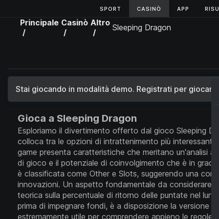
SPORT
SPORT
CASINÒ
CASINÒ
APP
APP
RISU
RISU
Principale
Casinò
Altro
Sleeping Dragon
Sleeping Dragon
Stai giocando in modalità demo. Registrati per giocar
Gioca a Sleeping Dragon
Esploriamo il divertimento offerto dal gioco Sleeping Dr
colloca tra le opzioni di intrattenimento più interessant
game presenta caratteristiche che meritano un'analisi a
di gioco e il potenziale di coinvolgimento che è in grado
è classificata come Other e Slots, suggerendo una combin
innovazioni. Un aspetto fondamentale da considerare è l
teorica sulla percentuale di ritorno delle puntate nel lun
prima di impegnare fondi, è a disposizione la versione
estremamente utile per comprendere appieno le regole, le