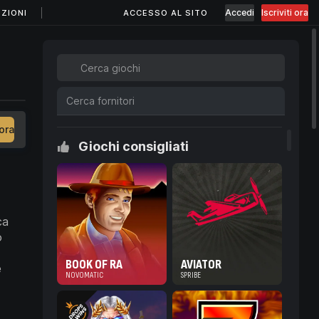
Accedi
Iscriviti ora
ZIONI
ACCESSO AL SITO
 ora
Giochi consigliati
ca
o
BOOK OF RA
AVIATOR
e
NOVOMATIC
SPRIBE