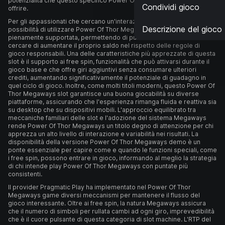
potenzialità che questo specifico Power Of Thor Megaways slot ha da
Condividi gioco
offrire.
Per gli appassionati che cercano un'interazione più intensa, la
Descrizione del gioco
possibilità di utilizzare Power Of Thor Megaways for real money è
pienamente supportata, permettendo di puntare sui risultati e di
cercare di aumentare il proprio saldo nel rispetto delle regole di
gioco responsabili. Una delle caratteristiche più apprezzate di questa
slot è il supporto ai free spin, funzionalità che può attivarsi durante il
gioco base e che offre giri aggiuntivi senza consumare ulteriori
crediti, aumentando significativamente il potenziale di guadagno in
quel ciclo di gioco. Inoltre, come molti titoli moderni, questo Power Of
Thor Megaways slot garantisce una buona giocabilità su diverse
piattaforme, assicurando che l'esperienza rimanga fluida e reattiva sia
su desktop che su dispositivi mobili. L'approccio equilibrato tra
meccaniche familiari delle slot e l'adozione del sistema Megaways
rende Power Of Thor Megaways un titolo degno di attenzione per chi
apprezza un alto livello di interazione e variabilità nei risultati. La
disponibilità della versione Power Of Thor Megaways demo è un
ponte essenziale per capire come e quando le funzioni speciali, come
i free spin, possono entrare in gioco, informando al meglio la strategia
di chi intende play Power Of Thor Megaways con puntate più
consistenti.
Il provider Pragmatic Play ha implementato nel Power Of Thor
Megaways game diversi meccanismi per mantenere il flusso del
gioco interessante. Oltre ai free spin, la natura Megaways assicura
che il numero di simboli per rullata cambi ad ogni giro, imprevedibilità
che è il cuore pulsante di questa categoria di slot machine. L'RTP del