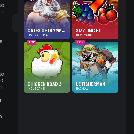
to
il
GATES OF OLYMPUS 1000
SIZZLING HOT
PRAGMATIC PLAY
NOVOMATIC
ta
TOP
TOP
tto
00
CHICKEN ROAD 2
LE FISHERMAN
ni
INOUT GAMES
HACKSAW
r
a