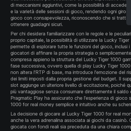
di meccanismi aggiuntivi, come la possibilità di accedere
e la varietà delle sessioni di gioco, rendendo ogni giro
gioco con consapevolezza, riconoscendo che si tratta d
ottenere guadagni sicuri.
Per chi desidera familiarizzare con le regole e le pecul
proprio capitale, la possibilità di utilizzare la Lucky T
permette di esplorare tutte le funzioni del gioco, inclusi i
giocatori di affinare la propria strategia o semplicemente 
compresa appieno la struttura del Lucky Tiger 1000 game
fase successiva, ovvero quella di play Lucky Tiger 1000
non altera l'RTP di base, ma introduce l'emozione del risc
dei limiti imposti dalla propria gestione del budget. Il s
slot aggiunge un ulteriore livello di eccitazione, poich
più vantaggiose senza consumare direttamente il saldo d
Pragmatic Play ha assicurato che l'esperienza di gioco s
1000 for real money semplice e intuitivo anche su schermi
La decisione di giocare al Lucky Tiger 1000 for real mon
anche la vera adrenalina associata ai giochi da casinò.
giocata con fondi reali sia preceduta da una chiara com