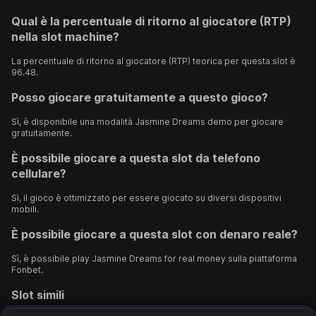
Qual è la percentuale di ritorno al giocatore (RTP)
nella slot machine?
La percentuale di ritorno al giocatore (RTP) teorica per questa slot è
96.48.
Posso giocare gratuitamente a questo gioco?
Sì, è disponibile una modalità Jasmine Dreams demo per giocare
gratuitamente.
È possibile giocare a questa slot da telefono
cellulare?
Sì, il gioco è ottimizzato per essere giocato su diversi dispositivi
mobili.
È possibile giocare a questa slot con denaro reale?
Sì, è possibile play Jasmine Dreams for real money sulla piattaforma
Fonbet.
Slot simili