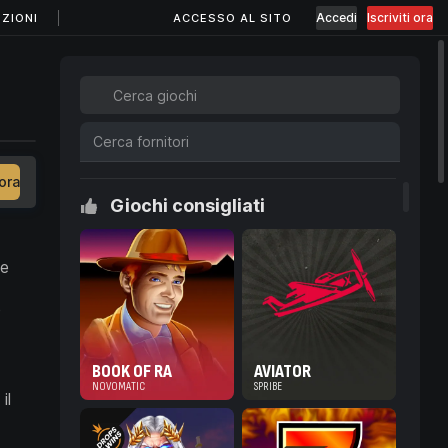
Accedi
Iscriviti ora
ZIONI
ACCESSO AL SITO
 ora
Giochi consigliati
he
)
BOOK OF RA
AVIATOR
NOVOMATIC
SPRIBE
il