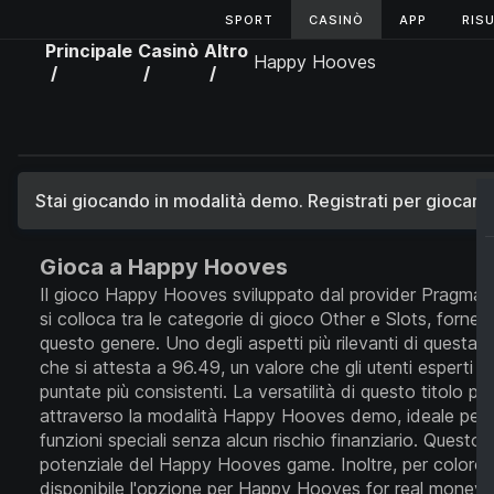
SPORT
SPORT
CASINÒ
CASINÒ
APP
APP
RISU
RISU
Principale
Casinò
Altro
Happy Hooves
Happy Hooves
Stai giocando in modalità demo. Registrati per giocar
Gioca a Happy Hooves
Il gioco Happy Hooves sviluppato dal provider Pragmati
si colloca tra le categorie di gioco Other e Slots, forn
questo genere. Uno degli aspetti più rilevanti di questa 
che si attesta a 96.49, un valore che gli utenti espert
puntate più consistenti. La versatilità di questo titolo p
attraverso la modalità Happy Hooves demo, ideale per fa
funzioni speciali senza alcun rischio finanziario. Ques
potenziale del Happy Hooves game. Inoltre, per coloro 
disponibile l'opzione per Happy Hooves for real money, d