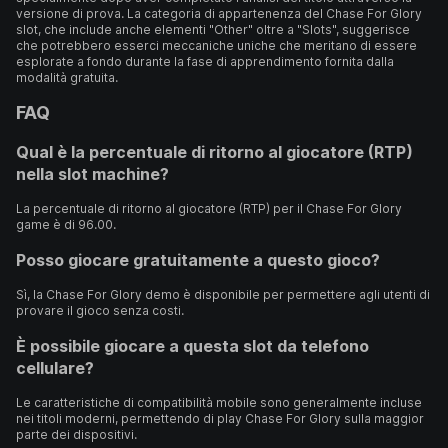
versione di prova. La categoria di appartenenza del Chase For Glory
slot, che include anche elementi "Other" oltre a "Slots", suggerisce
che potrebbero esserci meccaniche uniche che meritano di essere
esplorate a fondo durante la fase di apprendimento fornita dalla
modalità gratuita.
FAQ
Qual è la percentuale di ritorno al giocatore (RTP)
nella slot machine?
La percentuale di ritorno al giocatore (RTP) per il Chase For Glory
game è di 96.00.
Posso giocare gratuitamente a questo gioco?
Sì, la Chase For Glory demo è disponibile per permettere agli utenti di
provare il gioco senza costi.
È possibile giocare a questa slot da telefono
cellulare?
Le caratteristiche di compatibilità mobile sono generalmente incluse
nei titoli moderni, permettendo di play Chase For Glory sulla maggior
parte dei dispositivi.