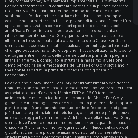
Glory for real money è pienamente implementata sulla piattaforma
Fonbet, trasformando il divertimento potenziale in puntate concrete.
L'RTP di 96.00 è un dato di riferimento importante in questa fase,
sebbene sia fondamentale ricordare che i risultati sono sempre
casuali e non predeterminati. L'integrazione di funzionalità come i free
spin, spesso attivati da combinazioni specifiche di simboli, può
amplificare l'esperienza di gioco e aumentare le opportunità di
interazione con il Chase For Glory game. La versatilità del titolo è
ulteriormente sottolineata dalla disponibilità della Chase For Glory
demo, che è accessibile a tutti in qualsiasi momento, garantendo che
chiunque possa comprendere appieno il flusso dell'azione, le tabelle
dei pagamenti e l'impatto delle diverse puntate prima di impegnarsi
finanziariamente. È consigliabile sfruttare al massimo la versione
demo per capire se le meccaniche del Chase For Glory slot siano in
linea con le aspettative prima di procedere con giocate più
impegnative.
La decisione di play Chase For Glory per intrattenimento con denaro
reale dovrebbe sempre essere presa con consapevolezza dei rischi
associati al gioco d'azzardo. Mentre l'RTP di 96.00 fornisce
un’indicazione matematica, la natura casuale del Chase For Glory
game assicura che ogni sessione sia unica. La presenza del supporto
per i free spin è un elemento che può rendere l’esperienza di gioco
più dinamica e potenzialmente più lunga, permettendo più giri senza
un esborso aggiuntivo immediato. A differenza della Chase For Glory
demo, dove l'azione è puramente per simulazione, quando si passa a
Chase For Glory for real money, ogni risultato influisce sul saldo del
giocatore. È sempre prudente iniziare con puntate conservative,
specialmente dopo aver completato l'analisi del titolo attraverso la