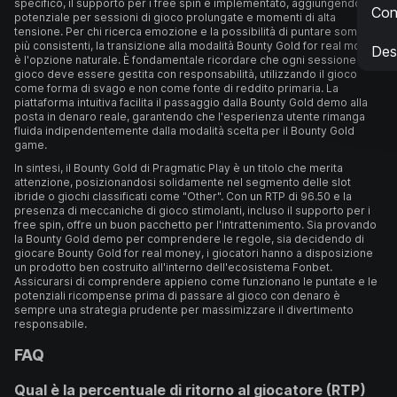
specifico, il supporto per i free spin è implementato, aggiungendo
Con
potenziale per sessioni di gioco prolungate e momenti di alta
tensione. Per chi ricerca emozione e la possibilità di puntare somme
più consistenti, la transizione alla modalità Bounty Gold for real money
Des
è l'opzione naturale. È fondamentale ricordare che ogni sessione di
gioco deve essere gestita con responsabilità, utilizzando il gioco
come forma di svago e non come fonte di reddito primaria. La
piattaforma intuitiva facilita il passaggio dalla Bounty Gold demo alla
posta in denaro reale, garantendo che l'esperienza utente rimanga
fluida indipendentemente dalla modalità scelta per il Bounty Gold
game.
In sintesi, il Bounty Gold di Pragmatic Play è un titolo che merita
attenzione, posizionandosi solidamente nel segmento delle slot
ibride o giochi classificati come "Other". Con un RTP di 96.50 e la
presenza di meccaniche di gioco stimolanti, incluso il supporto per i
free spin, offre un buon pacchetto per l'intrattenimento. Sia provando
la Bounty Gold demo per comprendere le regole, sia decidendo di
giocare Bounty Gold for real money, i giocatori hanno a disposizione
un prodotto ben costruito all'interno dell'ecosistema Fonbet.
Assicurarsi di comprendere appieno come funzionano le puntate e le
potenziali ricompense prima di passare al gioco con denaro è
sempre una strategia prudente per massimizzare il divertimento
responsabile.
FAQ
Qual è la percentuale di ritorno al giocatore (RTP)