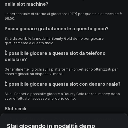
nella slot machine?
La percentuale di ritorno al giocatore (RTP) per questa slot machine è
96.50.
Posso giocare gratuitamente a questo gioco?
Sì, è disponibile la modalità Bounty Gold demo per giocare
gratuitamente a questo titolo.
È possibile giocare a questa slot da telefono
cellulare?
Generalmente i giochi sulla piattaforma Fonbet sono ottimizzati per
essere giocati su dispositivi mobili.
È possibile giocare a questa slot con denaro reale?
Sì, su Fonbet è possibile giocare a Bounty Gold for real money dopo
aver effettuato l'accesso al proprio conto.
Slot simili
Se ti è piaciuta la slot Bounty Gold, potresti trovare interessanti anche
i seguenti titoli disponibili:
Stai giocando in modalità demo