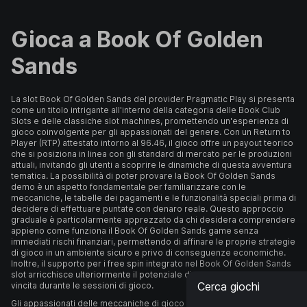
Principale
Casinò
Slot Book Club
Gioca a Book Of Golden
Book Of Golden Sands
Sands
Gioca
La slot Book Of Golden Sands del provider Pragmatic Play si presenta
come un titolo intrigante all'interno della categoria delle Book Club
Slots e delle classiche slot machines, promettendo un'esperienza di
gioco coinvolgente per gli appassionati del genere. Con un Return to
Player (RTP) attestato intorno al 96.46, il gioco offre un payout teorico
che si posiziona in linea con gli standard di mercato per le produzioni
attuali, invitando gli utenti a scoprire le dinamiche di questa avventura
tematica. La possibilità di poter provare la Book Of Golden Sands
demo è un aspetto fondamentale per familiarizzare con le
meccaniche, le tabelle dei pagamenti e le funzionalità speciali prima di
decidere di effettuare puntate con denaro reale. Questo approccio
graduale è particolarmente apprezzato da chi desidera comprendere
appieno come funziona il Book Of Golden Sands game senza
immediati rischi finanziari, permettendo di affinare le proprie strategie
di gioco in un ambiente sicuro e privo di conseguenze economiche.
Inoltre, il supporto per i free spin integrato nel Book Of Golden Sands
slot arricchisce ulteriormente il potenziale di intrattenimento e di
Cerca giochi
vincita durante le sessioni di gioco.
Gli appassionati delle meccaniche di gioco classiche, unite a moderne