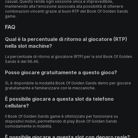
casuali. Questo rende ogni sessione unica e imprevedibile,
mantenendo alta l'emozione associata alla possibilità di ottenere
combinazioni vincenti grazie al buon RTP del Book Of Golden Sands
game.
FAQ
Qual è la percentuale di ritorno al giocatore (RTP)
nella slot machine?
La percentuale di ritorno al giocatore (RTP) per la slot Book Of Golden
Sands è del 96.46.
Posso giocare gratuitamente a questo gioco?
Sì, è disponibile la modalità Book Of Golden Sands demo per giocare
gratuitamente e familiarizzare con le meccaniche.
È possibile giocare a questa slot da telefono
cellulare?
Il Book Of Golden Sands game è ottimizzato per funzionare su
dispositivi mobili, permettendo di play Book Of Golden Sands
comodamente in mobilità.
È possibile giocare a questa slot con denaro reale?