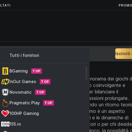
...
LTATI
LTATI
PROMO
Modalità
demo
e con denaro vero
Iscriviti
Tutti i fornitori
BGaming
TOP
appresenta un’interessante aggiunta al panorama dei giochi 
InOut Games
TOP
 per offrire un’esperienza di intrattenimento coinvolgente e
erie di caratteristiche tecniche pensate per bilanciare il
Novomatic
TOP
ratteristica fondamentale per chi cerca sessioni prolungate.
Pragmatic Play
TOP
co si posiziona in modo competitivo offrendo un ritorno teori
ovare il gioco nella modalità Twenty-One demo è un aspetto
100HP Gaming
con tutte le meccaniche, le funzioni speciali e le dinamiche di
 è particolarmente utile per i nuovi giocatori o per chi deside
155.io
alora si desideri elevare l'esperienza di gioco, la possibilità d