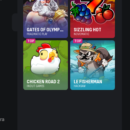
GATES OF OLYMPUS 1000
SIZZLING HOT
PRAGMATIC PLAY
NOVOMATIC
TOP
TOP
CHICKEN ROAD 2
LE FISHERMAN
INOUT GAMES
HACKSAW
o
ura