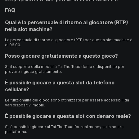
FAQ
Qual è la percentuale di ritorno al giocatore (RTP)
nella slot machine?
La percentuale di ritorno al giocatore (RTP) per questa slot machine è
di 96.00.
Posso giocare gratuitamente a questo gioco?
Sì, il supporto della modalità Tai The Toad demo è disponibile per
provare il gioco gratuitamente.
È possibile giocare a questa slot da telefono
cellulare?
Le funzionalità del gioco sono ottimizzate per essere accessibili da
vari dispositivi mobili.
È possibile giocare a questa slot con denaro reale?
Sì, è possibile giocare al Tai The Toad for real money sulla nostra
piattaforma.