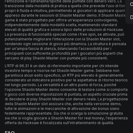
l'emozione e l'adrenalina tipiche delle puntate con denaro vero. La
C
transizione dalla modalità di pratica a quella che prevede l'uso di fondi
propri è fluida e intuitiva, permettendo ai giocatori di applicare quanto
appreso durante le sessioni di Shaolin Master demo. Il Shaolin Master
D
game è stato progettato per offrire un'esperienza coinvolgente,
indipendentemente dalla modalità scelta, mantenendo standard
elevati di qualità grafica e sonora tipici delle produzioni di Hacksaw.
La presenza di funzionalità speciali come i free spin, se attivate, può
potenzialmente migliorare l'interazione con la Shaolin Master slot,
rendendo ogni sessione di gioco più dinamica. La struttura è pensata
per un'ampia fascia di utenza, bilanciando l'accessibilità per i
principianti con sufficiente profondità per i giocatori più esperti che
cercano di play Shaolin Master con puntate più consistenti.
L'RTP di 96.31 è un dato di riferimento importante per chi intende
investire tempo e risorse nel Shaolin Master game. Sebbene non
garantisca alcun esito specifico, un RTP più elevato è generalmente
considerato un indicatore positivo per le aspettative di ritorno teorico
nel lungo periodo. La versatilità è un altro punto di forza, poiché
l'opzione Shaolin Master demo consente di testare come si comporta
il gioco con diverse impostazioni di puntata, un aspetto cruciale prima
di decidere di play Shaolin Master con denaro reale. La progettazione
della Shaolin Master slot assicura che, anche nella versione demo,
tutte le animazioni e le meccaniche di attivazione dei bonus siano
fedelmente rappresentate. Sia che si scelga la simulazione gratuita
sia che si voglia giocare a Shaolin Master for real money, l'esperienza
offerta da Hacksaw è focalizzata sull'intrattenimento di qualità.