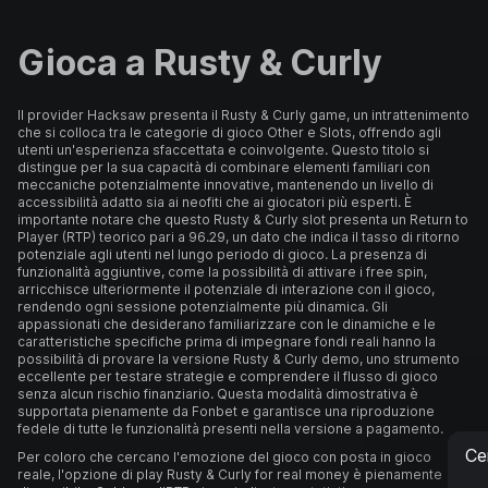
Principale
Casinò
Altro
Rusty & Curly
Gioca a Rusty & Curly
Gioca
Il provider Hacksaw presenta il Rusty & Curly game, un intrattenimento
che si colloca tra le categorie di gioco Other e Slots, offrendo agli
utenti un'esperienza sfaccettata e coinvolgente. Questo titolo si
distingue per la sua capacità di combinare elementi familiari con
meccaniche potenzialmente innovative, mantenendo un livello di
accessibilità adatto sia ai neofiti che ai giocatori più esperti. È
importante notare che questo Rusty & Curly slot presenta un Return to
Player (RTP) teorico pari a 96.29, un dato che indica il tasso di ritorno
potenziale agli utenti nel lungo periodo di gioco. La presenza di
funzionalità aggiuntive, come la possibilità di attivare i free spin,
arricchisce ulteriormente il potenziale di interazione con il gioco,
rendendo ogni sessione potenzialmente più dinamica. Gli
appassionati che desiderano familiarizzare con le dinamiche e le
caratteristiche specifiche prima di impegnare fondi reali hanno la
possibilità di provare la versione Rusty & Curly demo, uno strumento
eccellente per testare strategie e comprendere il flusso di gioco
senza alcun rischio finanziario. Questa modalità dimostrativa è
supportata pienamente da Fonbet e garantisce una riproduzione
fedele di tutte le funzionalità presenti nella versione a pagamento.
Ce
Per coloro che cercano l'emozione del gioco con posta in gioco
reale, l'opzione di play Rusty & Curly for real money è pienamente