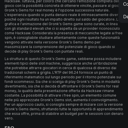
Hacksaw. Tuttavia, per coloro che cercano l'emozione completa del
Co
gioco con la possibilità concreta di ottenere vincite, passare al gioco
Gronk's Gems for real money è l'opzione successiva naturale.
L'esperienza quando si punta denaro reale è intrinsecamente diversa,
De
poiché ogni risultato ha un impatto diretto sul saldo del giocatore. La
grafica e l'animazione del Gronk's Gems game sono curate, in linea
con gli standard elevati che ci si aspetta da un provider riconosciuto
come Hacksaw. Considerata la presenza di meccaniche legate ai free
spin, è consigliabile studiare attentamente come queste funzionalità
vengono attivate nella versione Gronk's Gems demo per
massimizzare la comprensione del potenziale di gioco quando si
decide di play Gronk's Gems con puntate reali.
La struttura di questo Gronk's Gems game, sebbene possa includere
elementi tipici delle slot machine, suggerisce anche un'ibridazione
che potrebbe attrarre giocatori in cerca di qualcosa di diverso dai
tradizionali schemi a griglia. L'RTP del 96.24 fornisce un punto di
riferimento matematico sul lungo periodo per il ritorno potenziale sui
fondi scommessi. Sia che si scelga di play Gronk's Gems in modalità
divertimento, sia che si decida di affrontare il Gronk's Gems for real
money, la qualità della presentazione offerta da Hacksaw rimane
costante. La possibilità di attivare i free spin, un elemento comune
nelle più apprezzate Gronk's Gems slot, aumenta il coinvolgimento.
Per un approccio cauto, si consiglia sempre di iniziare con la versione
Gronk's Gems demo, sfruttando tutte le opportunità di apprendimento
che essa offre, prima di stabilire un budget per le sessioni con denaro
vero.