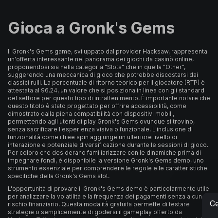
Principale
Casinò
Altro
Gronk's Gems
Gioca a Gronk's Gems
Gioca
Il Gronk's Gems game, sviluppato dal provider Hacksaw, rappresenta
un'offerta interessante nel panorama dei giochi da casinò online,
proponendosi sia nella categoria "Slots" che in quella "Other",
suggerendo una meccanica di gioco che potrebbe discostarsi dai
classici rulli. La percentuale di ritorno teorico per il giocatore (RTP) è
attestata al 96.24, un valore che si posiziona in linea con gli standard
del settore per questo tipo di intrattenimento. È importante notare che
questo titolo è stato progettato per offrire accessibilità, come
dimostrato dalla piena compatibilità con dispositivi mobili,
permettendo agli utenti di play Gronk's Gems ovunque si trovino,
senza sacrificare l'esperienza visiva o funzionale. L'inclusione di
funzionalità come i free spin aggiunge un ulteriore livello di
interazione e potenziale diversificazione durante le sessioni di gioco.
Per coloro che desiderano familiarizzare con le dinamiche prima di
impegnare fondi, è disponibile la versione Gronk's Gems demo, uno
strumento essenziale per comprendere le regole e le caratteristiche
specifiche della Gronk's Gems slot.
L'opportunità di provare il Gronk's Gems demo è particolarmente utile
per analizzare la volatilità e la frequenza dei pagamenti senza alcun
Ce
rischio finanziario. Questa modalità gratuita permette di testare
strategie o semplicemente di godersi il gameplay offerto da