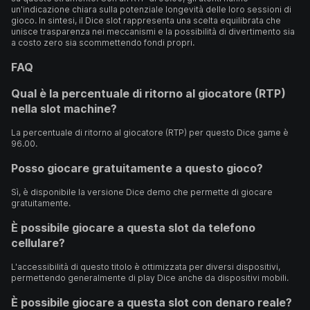
un'indicazione chiara sulla potenziale longevità delle loro sessioni di
gioco. In sintesi, il Dice slot rappresenta una scelta equilibrata che
unisce trasparenza nei meccanismi e la possibilità di divertimento sia
a costo zero sia scommettendo fondi propri.
FAQ
Qual è la percentuale di ritorno al giocatore (RTP)
nella slot machine?
La percentuale di ritorno al giocatore (RTP) per questo Dice game è
96.00.
Posso giocare gratuitamente a questo gioco?
Sì, è disponibile la versione Dice demo che permette di giocare
gratuitamente.
È possibile giocare a questa slot da telefono
cellulare?
L'accessibilità di questo titolo è ottimizzata per diversi dispositivi,
permettendo generalmente di play Dice anche da dispositivi mobili.
È possibile giocare a questa slot con denaro reale?