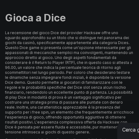
Principale
Casinò
allGames
Dice
Gioca a Dice
Gioca
La recensione del gioco Dice del provider Hacksaw offre uno
sguardo approfondito su un titolo che si distingue nel panorama dei
giochi da casinò, specificamente appartenente alla categoria Dices.
Questo Dice game si presenta come un'opzione interessante per gli
appassionati di meccaniche semplici ma coinvolgenti, mantenendo un
approccio diretto al gioco. Uno degli aspetti fondamentali da
considerare è il Return to Player (RTP), che in questo caso si attesta a
96.00, un valore che indica la percentuale teorica di ritorno agli
scommettitori nel lungo periodo. Per coloro che desiderano testare
le dinamiche senza impegnare fondi iniziali, è disponibile la versione
Dice demo. Questo permette ai giocatori di familiarizzare con le
regole e le probabilità specifiche del Dice slot senza alcun rischio
finanziario, rendendolo un eccellente punto di partenza. La possibilità
di play Dice in modalità di prova è un vantaggio significativo per
costruire una strategia prima di passare alle puntate con denaro
reale. Inoltre, una caratteristica apprezzabile è la presenza del
supporto per i free spin, un elemento che frequentemente arricchisce
l'esperienza di gioco, offrendo opportunità aggiuntive di ottenere
risultati positivi. L'esperienza complessiva offerta da Hacksaw con
Dice è pensata per essere fluida e accessibile, pur mantenendo la
Cerca g
tensione intrinseca ai giochi di questo genere.