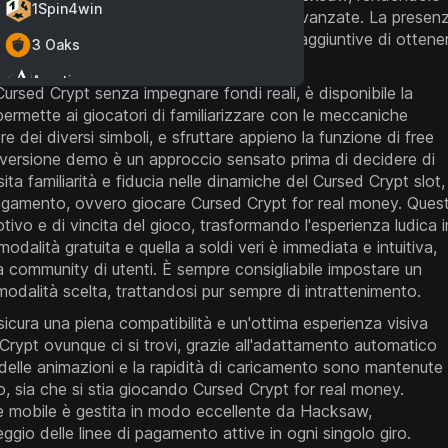
1Spin4win
slot machine moderne e tecnologicamente avanzate. La presen
potenziale del gioco, offrendo opportunità aggiuntive di ottene
3 Oaks
Amatic
Cursed Crypt senza impegnare fondi reali, è disponibile la
mette ai giocatori di familiarizzare con le meccaniche
Apparat Gaming
 dei diversi simboli, e sfruttare appieno la funzione di free
AvatarUX
e la versione demo è un approccio sensato prima di decidere di
ta familiarità e fiducia nelle dinamiche del Cursed Crypt slot,
Backseat Gaming
 pagamento, ovvero giocare Cursed Crypt for real money. Ques
ivo e di vincita del gioco, trasformando l'esperienza ludica i
Barbara Bang
odalità gratuita e quella a soldi veri è immediata e intuitiva,
Belatra
a community di utenti. È sempre consigliabile impostare un
odalità scelta, trattandosi pur sempre di intrattenimento.
BetGames
ssicura una piena compatibilità e un'ottima esperienza visiva
BetSoft Gaming
Crypt ovunque ci si trovi, grazie all'adattamento automatico
tà delle animazioni e la rapidità di caricamento sono mantenute
Booming Games
mo, sia che si stia giocando Cursed Crypt for real money.
CP Games
 mobile è gestita in modo eccellente da Hacksaw,
ggio delle linee di pagamento attive in ogni singolo giro.
CQ9 Gaming