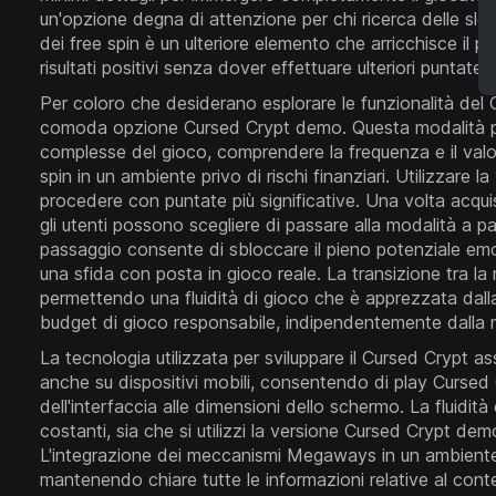
un'opzione degna di attenzione per chi ricerca delle 
dei free spin è un ulteriore elemento che arricchisce il 
risultati positivi senza dover effettuare ulteriori puntate.
Per coloro che desiderano esplorare le funzionalità del 
comoda opzione Cursed Crypt demo. Questa modalità per
complesse del gioco, comprendere la frequenza e il valore
spin in un ambiente privo di rischi finanziari. Utilizzar
procedere con puntate più significative. Una volta acquisi
gli utenti possono scegliere di passare alla modalità a
passaggio consente di sbloccare il pieno potenziale emot
una sfida con posta in gioco reale. La transizione tra la m
permettendo una fluidità di gioco che è apprezzata dall
budget di gioco responsabile, indipendentemente dalla m
La tecnologia utilizzata per sviluppare il Cursed Crypt a
anche su dispositivi mobili, consentendo di play Cursed 
dell'interfaccia alle dimensioni dello schermo. La fluidi
costanti, sia che si utilizzi la versione Cursed Crypt de
L'integrazione dei meccanismi Megaways in un ambiente
mantenendo chiare tutte le informazioni relative al conte