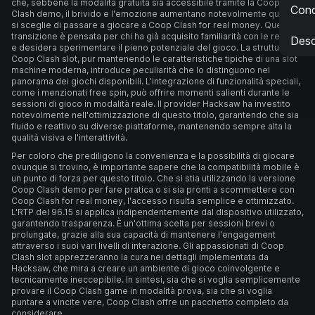
che, sebbene la modalità gratuita sia accessibile tramite la Coop
Cond
Clash demo, il brivido e l'emozione aumentano notevolmente quando
si sceglie di passare a giocare a Coop Clash for real money. Questa
transizione è pensata per chi ha già acquisito familiarità con le regole
Desc
e desidera sperimentare il pieno potenziale del gioco. La struttura del
Coop Clash slot, pur mantenendo le caratteristiche tipiche di una slot
machine moderna, introduce peculiarità che lo distinguono nel
panorama dei giochi disponibili. L'integrazione di funzionalità speciali,
come i menzionati free spin, può offrire momenti salienti durante le
sessioni di gioco in modalità reale. Il provider Hacksaw ha investito
notevolmente nell'ottimizzazione di questo titolo, garantendo che sia
fluido e reattivo su diverse piattaforme, mantenendo sempre alta la
qualità visiva e l'interattività.
Per coloro che prediligono la convenienza e la possibilità di giocare
ovunque si trovino, è importante sapere che la compatibilità mobile è
un punto di forza per questo titolo. Che si stia utilizzando la versione
Coop Clash demo per fare pratica o si sia pronti a scommettere con
Coop Clash for real money, l'accesso risulta semplice e ottimizzato.
L'RTP del 96.15 si applica indipendentemente dal dispositivo utilizzato,
garantendo trasparenza. È un'ottima scelta per sessioni brevi o
prolungate, grazie alla sua capacità di mantenere l'engagement
attraverso i suoi vari livelli di interazione. Gli appassionati di Coop
Clash slot apprezzeranno la cura nei dettagli implementata da
Hacksaw, che mira a creare un ambiente di gioco coinvolgente e
tecnicamente ineccepibile. In sintesi, sia che si voglia semplicemente
provare il Coop Clash game in modalità prova, sia che si voglia
puntare a vincite vere, Coop Clash offre un pacchetto completo da
considerare.