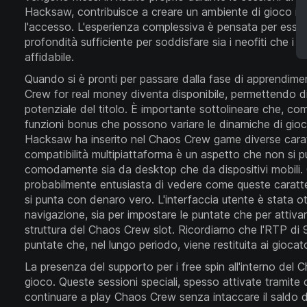
Hacksaw, contribuisce a creare un ambiente di gioco imm
l'accesso. L'esperienza complessiva è pensata per esser
profondità sufficiente per soddisfare sia i neofiti che 
affidabile.
Quando si è pronti per passare dalla fase di apprendimen
Crew for real money diventa disponibile, permettendo di
potenziale del titolo. È importante sottolineare che, co
funzioni bonus che possono variare le dinamiche di gioc
Hacksaw ha inserito nel Chaos Crew game diverse caratte
compatibilità multipiattaforma è un aspetto che non si 
comodamente sia da desktop che da dispositivi mobili.
probabilmente entusiasta di vedere come queste caratter
si punta con denaro vero. L'interfaccia utente è stata ot
navigazione, sia per impostare le puntate che per attiv
struttura del Chaos Crew slot. Ricordiamo che l'RTP di 9
puntate che, nel lungo periodo, viene restituita ai giocato
La presenza del supporto per i free spin all'interno del 
gioco. Queste sessioni speciali, spesso attivate tramite 
continuare a play Chaos Crew senza intaccare il saldo de